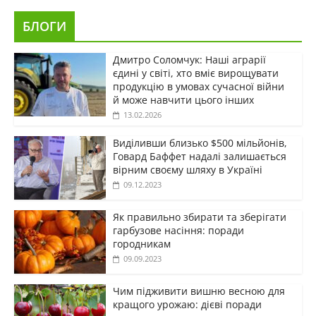
БЛОГИ
Дмитро Соломчук: Наші аграрії
єдині у світі, хто вміє вирощувати
продукцію в умовах сучасної війни
й може навчити цього інших
13.02.2026
Виділивши близько $500 мільйонів,
Говард Баффет надалі залишається
вірним своєму шляху в Україні
09.12.2023
Як правильно збирати та зберігати
гарбузове насіння: поради
городникам
09.09.2023
Чим підживити вишню весною для
кращого урожаю: дієві поради