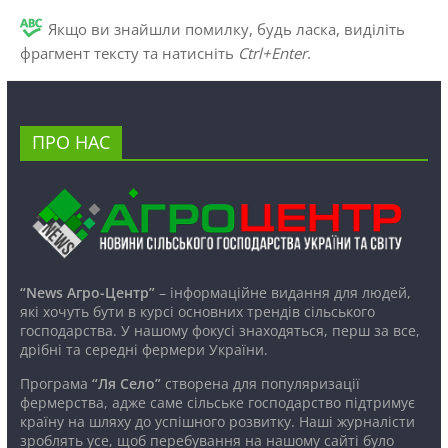
Якщо ви знайшли помилку, будь ласка, виділіть
фрагмент тексту та натисніть
Ctrl+Enter
.
ПРО НАС
“News Агро-Центр”
– інформаційне видання для людей,
які хочуть бути в курсі основних трендів сільського
господарства. У нашому фокусі знаходяться, перш за все,
дрібні та середні фермери України.
Програма
“Ля Село”
створена для популяризації
фермерства, адже саме сільське господарство підтримує
країну на шляху до успішного розвитку. Наші журналісти
зроблять усе, щоб перебування на нашому сайті було