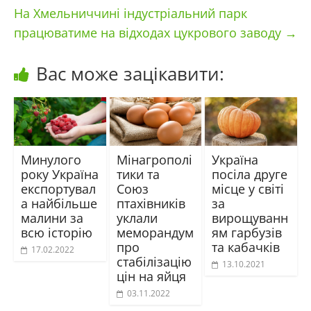
На Хмельниччині індустріальний парк
працюватиме на відходах цукрового заводу
→
Вас може зацікавити:
Минулого
Мінагрополі
Україна
року Україна
тики та
посіла друге
експортувал
Союз
місце у світі
а найбільше
птахівників
за
малини за
уклали
вирощуванн
всю історію
меморандум
ям гарбузів
про
та кабачків
17.02.2022
стабілізацію
13.10.2021
цін на яйця
03.11.2022