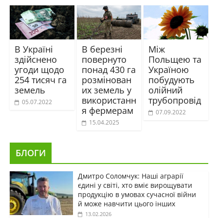
В Україні
В березні
Між
здійснено
повернуто
Польщею та
угоди щодо
понад 430 га
Україною
254 тисяч га
розмінован
побудують
земель
их земель у
олійний
використанн
трубопровід
05.07.2022
я фермерам
07.09.2022
15.04.2025
БЛОГИ
Дмитро Соломчук: Наші аграрії
єдині у світі, хто вміє вирощувати
продукцію в умовах сучасної війни
й може навчити цього інших
13.02.2026