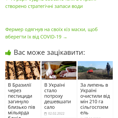
створено стратегічні запаси води
Фермер одягнув на своїх кіз маски, щоб
вберегти їх від COVID-19
→
Вас може зацікавити:
В Бразилії
В Україні
За липень в
через
стало
Україні
пестициди
потроху
очистили від
загинуло
дешевшати
мін 210 га
близько пів
сало
сільгоспзем
мільярда
ель
02.02.2022
бджіл