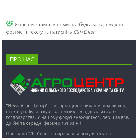
Якщо ви знайшли помилку, будь ласка, виділіть
фрагмент тексту та натисніть
Ctrl+Enter
.
ПРО НАС
“News Агро-Центр”
– інформаційне видання для людей,
які хочуть бути в курсі основних трендів сільського
господарства. У нашому фокусі знаходяться, перш за все,
дрібні та середні фермери України.
Програма
“Ля Село”
створена для популяризації