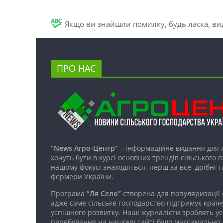
Якщо ви знайшли помилку, будь ласка, вид
ПРО НАС
“News Агро-Центр”
– інформаційне видання для 
хочуть бути в курсі основних трендів сільського 
нашому фокусі знаходяться, перш за все, дрібні т
фермери України.
Програма
“Ля Село”
створена для популяризації
адже саме сільське господарство підтримує країн
успішного розвитку. Наші журналісти зроблять ус
перебування на нашому сайті було максимально