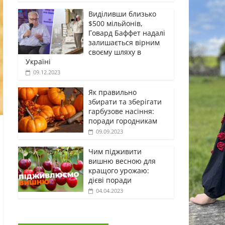
Виділивши близько
$500 мільйонів,
Говард Баффет надалі
залишається вірним
своєму шляху в
Україні
09.12.2023
Як правильно
збирати та зберігати
гарбузове насіння:
поради городникам
09.09.2023
Чим підживити
вишню весною для
кращого урожаю:
дієві поради
04.04.2023