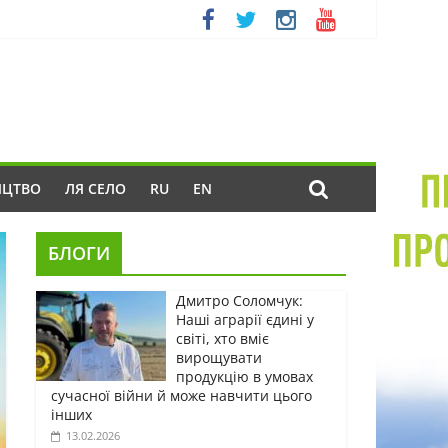
ИЦТВО
ЛЯ СЕЛО
RU
EN
БЛОГИ
Дмитро Соломчук:
Наші аграрії єдині у
світі, хто вміє
вирощувати
продукцію в умовах
сучасної війни й може навчити цього
інших
13.02.2026