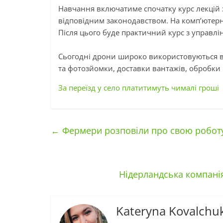
Навчання включатиме спочатку курс лекцій з 
відповідним законодавством. На комп’ютер
Після цього буде практичний курс з управл
Сьогодні дрони широко використовуються в 
та
фотозйомки
,
доставки
вантажів, обробки п
За переїзд у село платитимуть чималі гроші
←
Фермери розповіли про свою роботу 
Нідерландська компанія
Kateryna Kovalchu