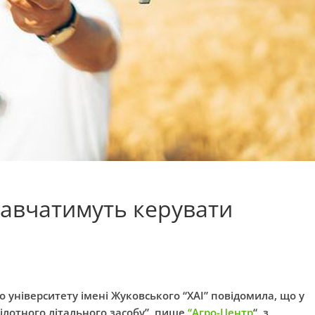
навчатимуть керувати
 університету імені Жуковського “
ХАІ
” повідомила, що у
ілотного літального засобу”, пише
“Агро-Центр
“, з