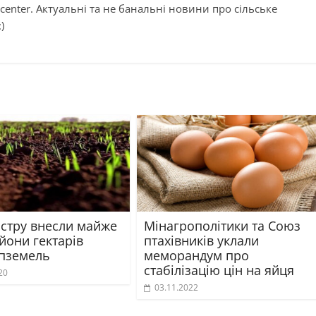
center. Актуальні та не банальні новини про сільське
)
астру внесли майже
Мінагрополітики та Союз
йони гектарів
птахівників уклали
спземель
меморандум про
стабілізацію цін на яйця
20
03.11.2022