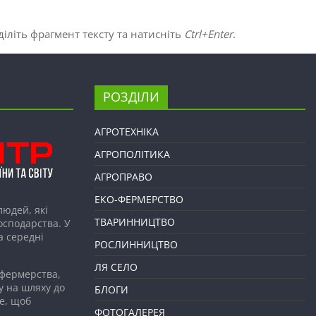
іліть фрагмент тексту та натисніть
Ctrl+Enter
.
РОЗДІЛИ
АГРОТЕХНІКА
АГРОПОЛІТИКА
АГРОПРАВО
ЕКО-ФЕРМЕРСТВО
людей, які
ТВАРИННИЦТВО
господарства. У
а середні
РОСЛИННИЦТВО
ЛЯ СЕЛО
 фермерства,
у на шляху до
БЛОГИ
е, щоб
ФОТОГАЛЕРЕЯ