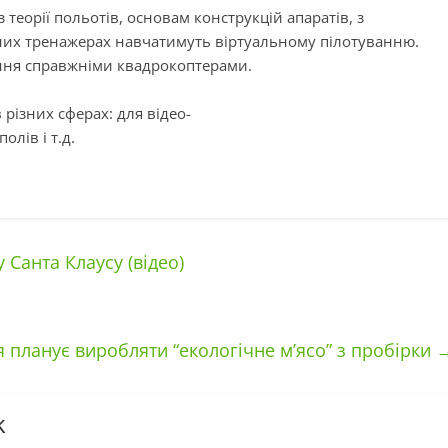
теорії польотів, основам конструкцій апаратів, з
них тренажерах навчатимуть віртуальному пілотуванню.
іння справжніми квадрокоптерами.
різних сферах: для відео-
олів і т.д.
Санта Клаусу (відео)
 планує виробляти “екологічне м’ясо” з пробірки
k