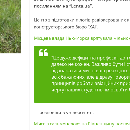
посиланням на “Lenta.ua”.
Центр з підготовки пілотів радіокерованих 
конструкторського бюро “
ХАІ
“.
Місцева влада Нью-Йорка врятувала мільйони
“Це дуже дефіцитна професія, до т
далеко не кожен. Важливо бути
і
с
відзначатися миттєвою реакцією.
всіх
бажаючих
, але відразу гово
принципів роботи авіаційних прис
чергу наших студентів, їм освоїти
— розповіли в університеті.
М’ясо з сальмонелою: на Рівненщину поста