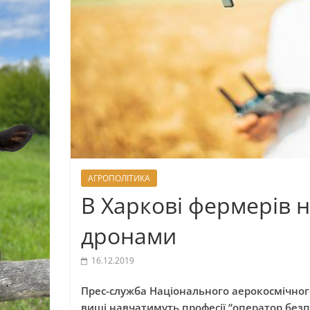
АГРОПОЛІТИКА
В Харкові фермерів 
дронами
16.12.2019
Прес-служба Національного аерокосмічного
виші навчатимуть професії “оператор безп