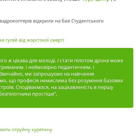
квадрокоптерів відкрили на базі Студентського
 гусей від жорстокої смерті
ого ж цікава для молоді. І стати пілотом дрона може
триманим, і неймовірно педантичним, і
 Звичайно, ми запрошуємо на навчання
римо, що професія немислима без розуміння базових
троїв. Сподіваємося, на зацікавленість в першу
 безпілотники простіше”,
чають отруйну курятину