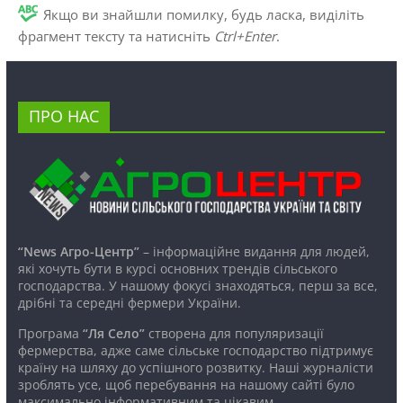
Якщо ви знайшли помилку, будь ласка, виділіть
фрагмент тексту та натисніть
Ctrl+Enter
.
ПРО НАС
“News Агро-Центр”
– інформаційне видання для людей,
які хочуть бути в курсі основних трендів сільського
господарства. У нашому фокусі знаходяться, перш за все,
дрібні та середні фермери України.
Програма
“Ля Село”
створена для популяризації
фермерства, адже саме сільське господарство підтримує
країну на шляху до успішного розвитку. Наші журналісти
зроблять усе, щоб перебування на нашому сайті було
максимально інформативним та цікавим.