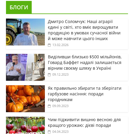
БЛОГИ
Дмитро Соломчук: Наші аграрії
єдині у світі, хто вміє вирощувати
продукцію в умовах сучасної війни
й може навчити цього інших
13.02.2026
Виділивши близько $500 мільйонів,
Говард Баффет надалі залишається
вірним своєму шляху в Україні
09.12.2023
Як правильно збирати та зберігати
гарбузове насіння: поради
городникам
09.09.2023
Чим підживити вишню весною для
кращого урожаю: дієві поради
04.04.2023