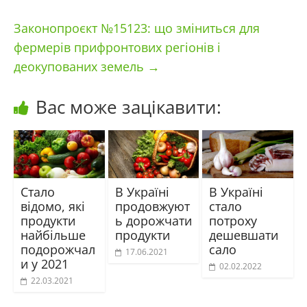
Законопроєкт №15123: що зміниться для
фермерів прифронтових регіонів і
деокупованих земель
→
Вас може зацікавити:
Стало
В Україні
В Україні
відомо, які
продовжуют
стало
продукти
ь дорожчати
потроху
найбільше
продукти
дешевшати
подорожчал
сало
17.06.2021
и у 2021
02.02.2022
22.03.2021