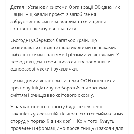
Деталі:
Установи системи Організації Об’єднаних
Націй ініціювали проект із запобігання
забрудненню сміттям водойм та очищення
світового океану від пластику.
Сьогодні узбережжя багатьох країн, що
розвиваються, всіяне пластиковими пляшками,
рибальськими снастями і різними упаковками. У
період пандемії гори цього сміття поповнили
одноразові маски і рукавички.
Цими днями установи системи ООН оголосили
про нову ініціативу по боротьбі з морським
сміттям і очищенню світового океану.
У рамках нового проєкту буде перевірено
наявність у достатній кількості сміттєприймальних
споруд у портах бідних країн. Крім того, будуть
проведені інформаційно-просвітницькі заходи для