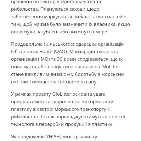
працівників секторів судноплавства та
рибальства. Плануються заходи щодо
забезпечення маркування рибальських снастей з
тим, щоб можна було визначити їх власника, якщо
вони були загублені або викинуті в море.
Продовольча і сільськогосподарська організація
Об’єднаних Націй (ФАО), Міжнародна морська
організація (ІМО) та 30 країн сподіваються, що їх
нова масштабна ініціатива під назвою GloLitter
стане важливим внеском у боротьбу з морським
сміттям і очищення світового океану.
У рамках проекту GloLitter основна увага
приділятиметься скороченню використання
пластику в секторі морського транспорту і
рибальства. Також впроваджуватимуться новітні
технології з переробки продукції з пластику.
Як повідомляв УНІАН, міністр захисту