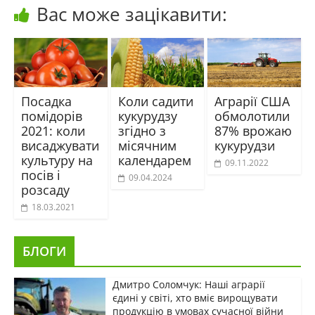
Вас може зацікавити:
Посадка
Коли садити
Аграрії США
помідорів
кукурудзу
обмолотили
2021: коли
згідно з
87% врожаю
висаджувати
місячним
кукурудзи
культуру на
календарем
09.11.2022
посів і
09.04.2024
розсаду
18.03.2021
БЛОГИ
Дмитро Соломчук: Наші аграрії
єдині у світі, хто вміє вирощувати
продукцію в умовах сучасної війни