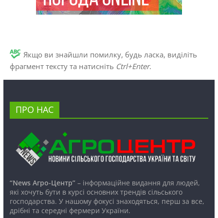
Якщо ви знайшли помилку, будь ласка, виділіть
фрагмент тексту та натисніть
Ctrl+Enter
.
ПРО НАС
“News Агро-Центр”
– інформаційне видання для людей,
які хочуть бути в курсі основних трендів сільського
господарства. У нашому фокусі знаходяться, перш за все,
дрібні та середні фермери України.