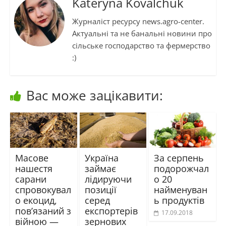
Kateryna Kovalchuk
Журналіст ресурсу news.agro-center.
Актуальні та не банальні новини про
сільське господарство та фермерство
:)
Вас може зацікавити:
Масове
Україна
За серпень
нашестя
займає
подорожчал
сарани
лідируючи
о 20
спровокувал
позиції
найменуван
о екоцид,
серед
ь продуктів
пов’язаний з
експортерів
17.09.2018
війною —
зернових