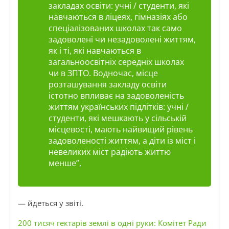
закладах освіти: учні / студенти, які
навчаються в ліцеях, гімназіях або
спеціалізованих школах так само
задоволені чи незадоволені життям,
як і ті, які навчаються в
загальноосвітніх середніх школах
чи в
ЗПТО
. Водночас, місце
розташування закладу освіти
істотно впливає на задоволеність
життям українських підлітків: учні /
студенти, які мешкають у сільській
місцевості, мають найвищий рівень
задоволеності життям, а діти із міст і
невеликих міст радіють життю
менше”,
— йдеться у звіті.
200 тисяч гектарів землі в одні руки: Комітет Ради