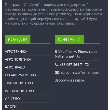
Програма
“Ля Село”
створена для популяризації
фермерства, адже саме сільське господарство підтримує
країну на шляху до успішного розвитку. Наші журналісти
зроблять усе, щоб перебування на нашому сайті було
максимально інформативним та цікавим.
РОЗДІЛИ
КОНТАКТИ
АГРОТЕХНІКА
Україна, м. Рівне, пров.
Робітничий, 6а
АГРОПОЛІТИКА
+38 067 364 71 72
АГРОПРАВО
agroc.news@gmail.com
ЕКО-ФЕРМЕРСТВО
Зворотній зв’язок
ТВАРИННИЦТВО
РОСЛИННИЦТВО
ЛЯ СЕЛО
БЛОГИ