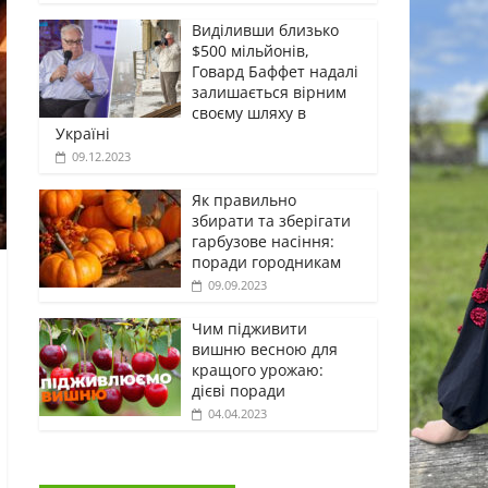
Виділивши близько
$500 мільйонів,
Говард Баффет надалі
залишається вірним
своєму шляху в
Україні
09.12.2023
Як правильно
збирати та зберігати
гарбузове насіння:
поради городникам
09.09.2023
Чим підживити
вишню весною для
кращого урожаю:
дієві поради
04.04.2023