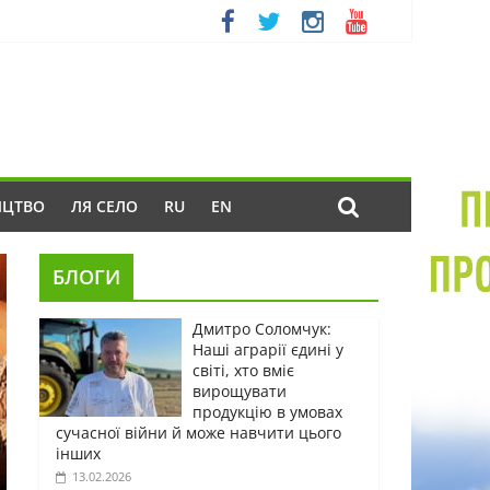
ИЦТВО
ЛЯ СЕЛО
RU
EN
БЛОГИ
Дмитро Соломчук:
Наші аграрії єдині у
світі, хто вміє
вирощувати
продукцію в умовах
сучасної війни й може навчити цього
інших
13.02.2026