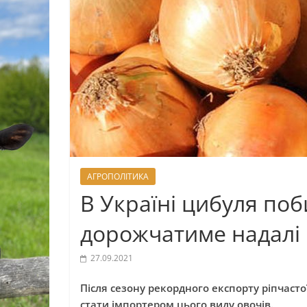
АГРОПОЛІТИКА
В Україні цибуля поб
дорожчатиме надалі
27.09.2021
Після сезону рекордного експорту ріпчастої
стати імпортером цього виду овочів.