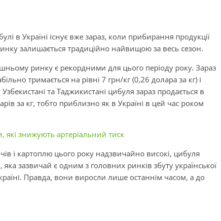
улі в Україні існує вже зараз, коли прибирання продукції
 ринку залишається традиційно найвищою за весь сезон.
ішньому ринку є рекордними для цього періоду року. Зараз
ільно тримається на рівні 7 грн/кг (0,26 долара за кг) і
в Узбекистані та Таджикистані цибуля зараз продається в
рів за кг, тобто приблизно як в Україні в цей час роком
и, які знижують артеріальний тиск
вочів і картоплю цього року надзвичайно високі, цибуля
, яка зазвичай є одним з головних ринків збуту української
 Україні. Правда, вони виросли лише останнім часом, а до