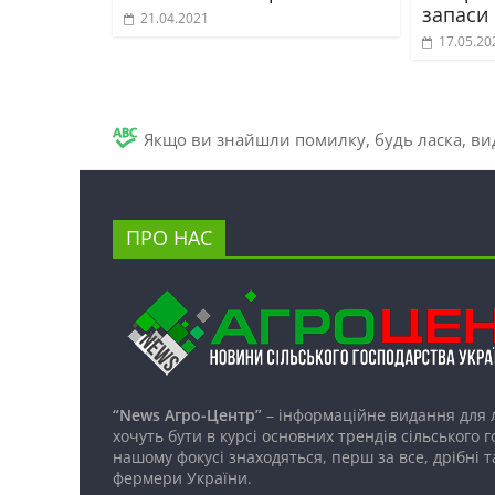
запаси
21.04.2021
17.05.20
Якщо ви знайшли помилку, будь ласка, вид
ПРО НАС
“News Агро-Центр”
– інформаційне видання для 
хочуть бути в курсі основних трендів сільського 
нашому фокусі знаходяться, перш за все, дрібні т
фермери України.