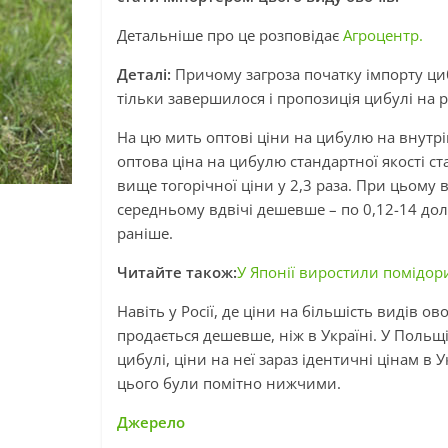
Детальніше про це розповідає
Агроцентр.
Деталі:
Причому загроза початку імпорту циб
тільки завершилося і пропозиція цибулі на
На цю мить оптові ціни на цибулю на внутр
оптова ціна на цибулю стандартної якості стаб
вище тогорічної ціни у 2,3 раза. При цьому 
середньому вдвічі дешевше – по 0,12-14 дола
раніше.
Читайте також:
У Японії виростили помідор
Навіть у Росії, де ціни на більшість видів о
продається дешевше, ніж в Україні. У Польщі
цибулі, ціни на неї зараз ідентичні цінам в
цього були помітно нижчими.
Джерело