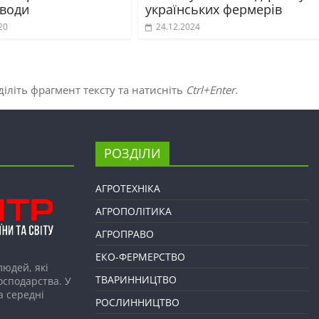
 води
українських фермерів
20
24.12.2024
іліть фрагмент тексту та натисніть
Ctrl+Enter
.
РОЗДІЛИ
АГРОТЕХНІКА
АГРОПОЛІТИКА
АГРОПРАВО
ЕКО-ФЕРМЕРСТВО
людей, які
ТВАРИННИЦТВО
господарства. У
а середні
РОСЛИННИЦТВО