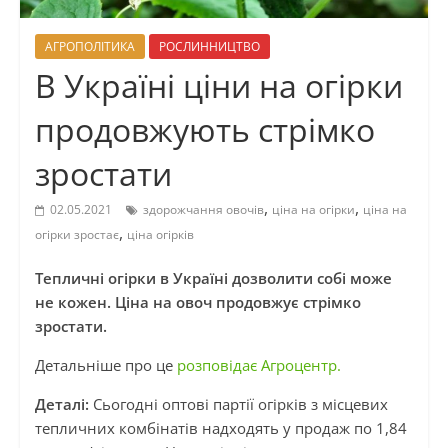
АГРОПОЛІТИКА
РОСЛИННИЦТВО
В Україні ціни на огірки
продовжують стрімко
зростати
,
,
02.05.2021
здорожчання овочів
ціна на огірки
ціна на
,
огірки зростає
ціна огірків
Тепличні огірки в Україні дозволити собі може
не кожен. Ціна на овоч продовжує стрімко
зростати.
Детальніше про це
розповідає Агроцентр.
Деталі:
Сьогодні оптові партії огірків з місцевих
тепличних комбінатів надходять у продаж по 1,84