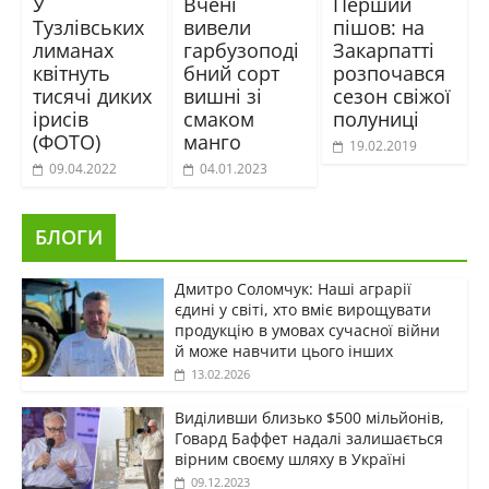
У
Вчені
Перший
Тузлівських
вивели
пішов: на
лиманах
гарбузоподі
Закарпатті
квітнуть
бний сорт
розпочався
тисячі диких
вишні зі
сезон свіжої
ірисів
смаком
полуниці
(ФОТО)
манго
19.02.2019
09.04.2022
04.01.2023
БЛОГИ
Дмитро Соломчук: Наші аграрії
єдині у світі, хто вміє вирощувати
продукцію в умовах сучасної війни
й може навчити цього інших
13.02.2026
Виділивши близько $500 мільйонів,
Говард Баффет надалі залишається
вірним своєму шляху в Україні
09.12.2023