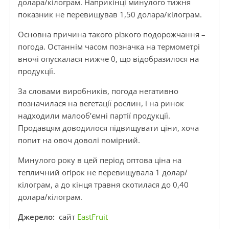
долара/кілограм. Наприкінці минулого тижня
показник не перевищував 1,50 долара/кілограм.
Основна причина такого різкого подорожчання –
погода. Останнім часом позначка на термометрі
вночі опускалася нижче 0, що відобразилося на
продукції.
За словами виробників, погода негативно
позначилася на вегетації рослин, і на ринок
надходили малооб’ємні партії продукції.
Продавцям доводилося підвищувати ціни, хоча
попит на овоч доволі помірний.
Минулого року в цей період оптова ціна на
тепличний огірок не перевищувала 1 долар/
кілограм, а до кінця травня скотилася до 0,40
долара/кілограм.
Джерело:
сайт
EastFruit