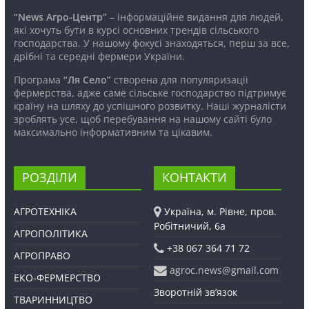
“News Агро-Центр”
– інформаційне видання для людей,
які хочуть бути в курсі основних трендів сільського
господарства. У нашому фокусі знаходяться, перш за все,
дрібні та середні фермери України.
Програма
“Ля Село”
створена для популяризації
фермерства, адже саме сільське господарство підтримує
країну на шляху до успішного розвитку. Наші журналісти
зроблять усе, щоб перебування на нашому сайті було
максимально інформативним та цікавим.
РОЗДІЛИ
КОНТАКТИ
АГРОТЕХНІКА
Україна, м. Рівне, пров.
Робітничий, 6а
АГРОПОЛІТИКА
+38 067 364 71 72
АГРОПРАВО
agroc.news@gmail.com
ЕКО-ФЕРМЕРСТВО
Зворотній зв’язок
ТВАРИННИЦТВО