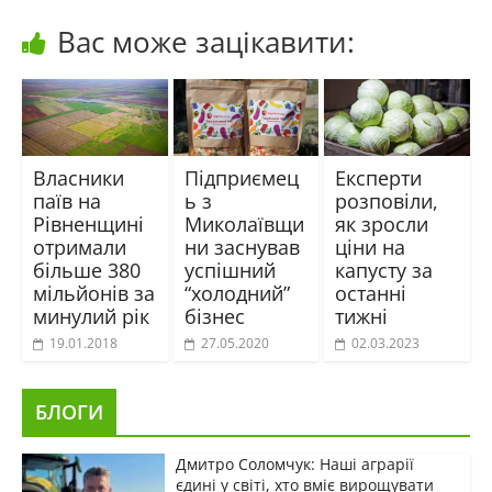
Вас може зацікавити:
Власники
Підприємец
Експерти
паїв на
ь з
розповіли,
Рівненщині
Миколаївщи
як зросли
отримали
ни заснував
ціни на
більше 380
успішний
капусту за
мільйонів за
“холодний”
останні
минулий рік
бізнес
тижні
19.01.2018
27.05.2020
02.03.2023
БЛОГИ
Дмитро Соломчук: Наші аграрії
єдині у світі, хто вміє вирощувати