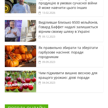
продукцію в умовах сучасної війни
й може навчити цього інших
13.02.2026
Виділивши близько $500 мільйонів,
Говард Баффет надалі залишається
вірним своєму шляху в Україні
09.12.2023
Як правильно збирати та зберігати
гарбузове насіння: поради
городникам
09.09.2023
Чим підживити вишню весною для
кращого урожаю: дієві поради
04.04.2023