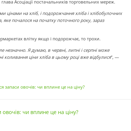
 глава Асоціації постачальників торговельних мереж.
и цінами на хліб, і подорожчання хліба і хлібобулочних
, яке почалося на початку поточного року, зараз
ермаркетах влітку якщо і подорожчає, то трохи.
ле незначно. Я думаю, в червні, липні і серпні може
ні коливання ціни хліба в цьому році вже відбулися
“, —
я запаси овочів: чи вплине це на ціну?
овочів: чи вплине це на ціну?