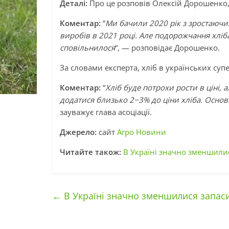
Деталі:
Про це розповів Олексій Дорошенко,
Коментар:
“
Ми бачили 2020 рік з зростаючим
виробів в 2021 році. Але подорожчання хліба
сповільнилося
“, — розповідає Дорошенко.
За словами експерта, хліб в українських суп
Коментар:
“
Хліб буде потрохи рости в ціні, а
додатися близько 2−3% до ціни хліба. Основ
зауважує глава асоціації.
Джерело:
сайт
Агро Новини
Читайте також:
В Україні значно зменшилис
←
В Україні значно зменшилися запаси 