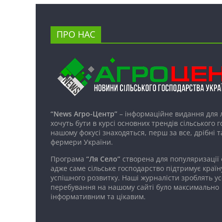
ПРО НАС
“News Агро-Центр”
– інформаційне видання для 
хочуть бути в курсі основних трендів сільського 
нашому фокусі знаходяться, перш за все, дрібні т
фермери України.
Програма
“Ля Село”
створена для популяризації
адже саме сільське господарство підтримує країн
успішного розвитку. Наші журналісти зроблять ус
перебування на нашому сайті було максимально
інформативним та цікавим.