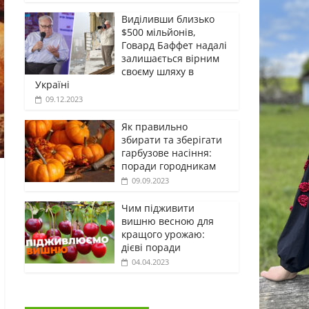
Виділивши близько
$500 мільйонів,
Говард Баффет надалі
залишається вірним
своєму шляху в
Україні
09.12.2023
Як правильно
збирати та зберігати
гарбузове насіння:
поради городникам
09.09.2023
Чим підживити
вишню весною для
кращого урожаю:
дієві поради
04.04.2023