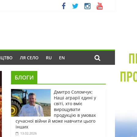
ИЦТВО
ЛЯ СЕЛО
RU
EN
БЛОГИ
Дмитро Соломчук:
Наші аграрії єдині у
світі, хто вміє
вирощувати
продукцію в умовах
сучасної війни й може навчити цього
інших
13.02.2026