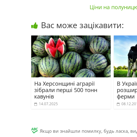
Ціни на полуницю
Вас може зацікавити:
На Херсонщині аграрії
В Украї
зібрали перші 500 тонн
розшир
кавунів
ферми
14.07.2025
08.12.20
Якщо ви знайшли помилку, будь ласка, вид