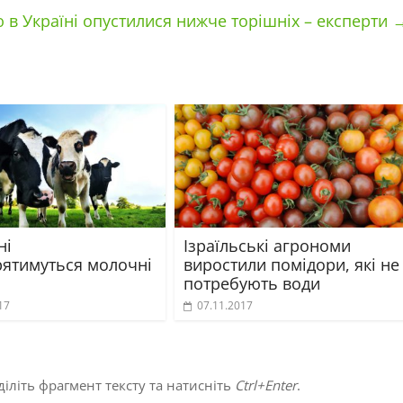
 в Україні опустилися нижче торішніх – експерти
ні
Ізраїльські агрономи
ятимуться молочні
виростили помідори, які не
потребують води
17
07.11.2017
іліть фрагмент тексту та натисніть
Ctrl+Enter
.