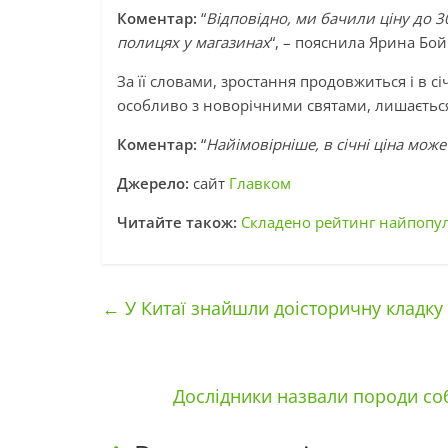
Коментар:
“
Відповідно, ми бачили ціну до 3
полицях у магазинах
“, – пояснила Ярина Бой
За її словами, зростання продовжиться і в сі
особливо з новорічними святами, лишається
Коментар:
“
Найімовірніше, в січні ціна мож
Джерело:
сайт
Главком
Читайте також:
Складено рейтинг найпопул
←
У Китаї знайшли доісторичну кладку 
Дослідники назвали породи соб