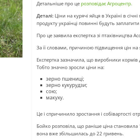
Детальніше про це
розповідає Агроцентр.
Деталі:
Ціни на курячі яйця в Україні в січн
продукту українці повинні будуть заплатити
Про це заявила експертка зі птахівництва Ас
За її словами, причиною підвищення цін на 
Експертка зазначила, що виробники кормів 
Тобто значно зросли ціни на:
зерно пшениці;
зерно кукурудзи;
сою;
макуху.
Це і спричинило зростання і собівартості от
Бойко розповіла, що раніше ціна становила 1
вона вже збільшилась до 22 гривень.