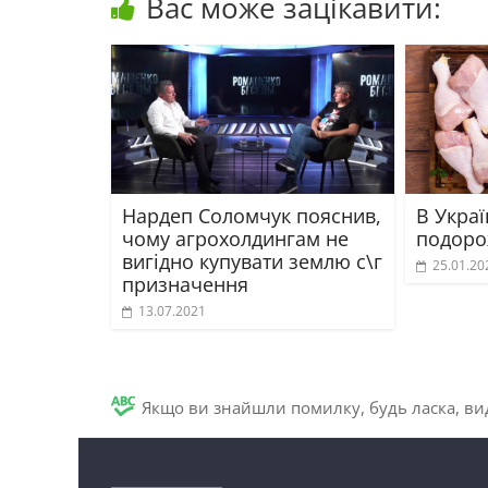
Вас може зацікавити:
Нардеп Соломчук пояснив,
В Украї
чому агрохолдингам не
подоро
вигідно купувати землю с\г
25.01.20
призначення
13.07.2021
Якщо ви знайшли помилку, будь ласка, вид