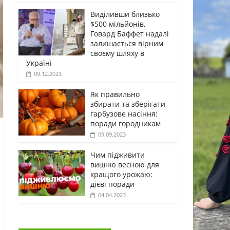
Виділивши близько
$500 мільйонів,
Говард Баффет надалі
залишається вірним
своєму шляху в
Україні
09.12.2023
Як правильно
збирати та зберігати
гарбузове насіння:
поради городникам
09.09.2023
Чим підживити
вишню весною для
кращого урожаю:
дієві поради
04.04.2023