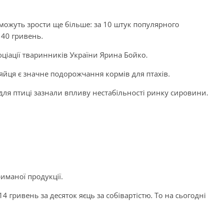
і можуть зрости ще більше: за 10 штук популярного
 40 гривень.
оціації тваринників України Ярина Бойко.
яйця є значне подорожчання кормів для птахів.
для птиці зазнали впливу нестабільності ринку сировини.
риманої продукції.
4 гривень за десяток яєць за собівартістю. То на сьогодні