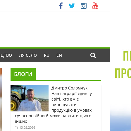
ИЦТВО
ЛЯ СЕЛО
RU
EN
БЛОГИ
Дмитро Соломчук:
Наші аграрії єдині у
світі, хто вміє
вирощувати
продукцію в умовах
сучасної війни й може навчити цього
інших
13.02.2026