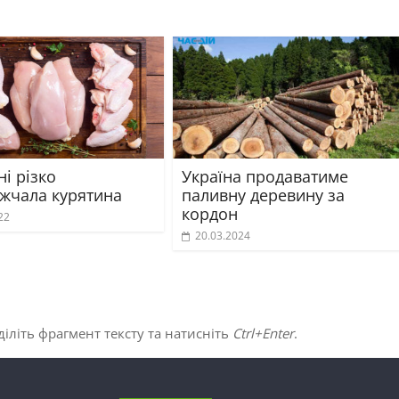
ні різко
Україна продаватиме
жчала курятина
паливну деревину за
кордон
22
20.03.2024
іліть фрагмент тексту та натисніть
Ctrl+Enter
.