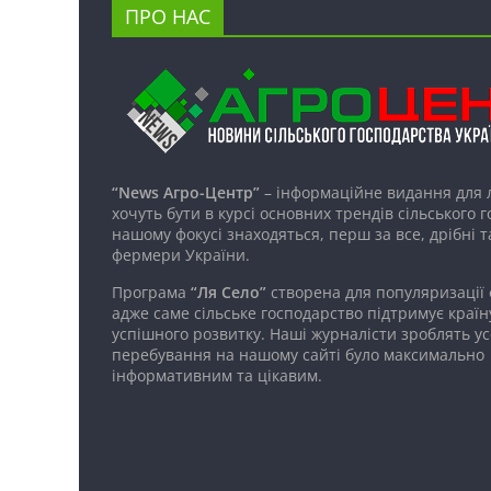
ПРО НАС
“News Агро-Центр”
– інформаційне видання для 
хочуть бути в курсі основних трендів сільського 
нашому фокусі знаходяться, перш за все, дрібні т
фермери України.
Програма
“Ля Село”
створена для популяризації
адже саме сільське господарство підтримує країн
успішного розвитку. Наші журналісти зроблять ус
перебування на нашому сайті було максимально
інформативним та цікавим.