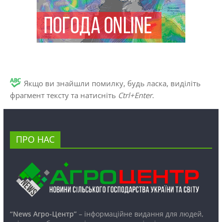
Якщо ви знайшли помилку, будь ласка, виділіть
фрагмент тексту та натисніть
Ctrl+Enter
.
ПРО НАС
“News Агро-Центр”
– інформаційне видання для людей,