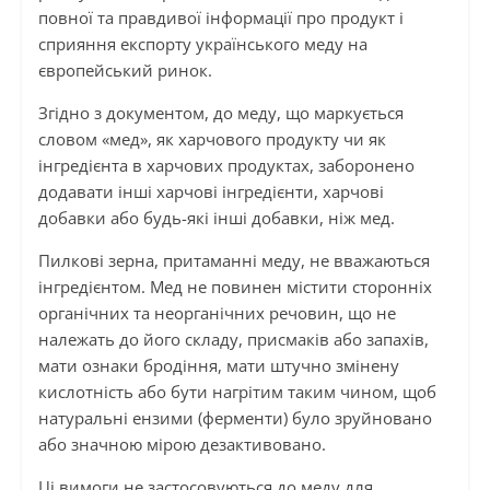
повної та правдивої інформації про продукт і
сприяння експорту українського меду на
європейський ринок.
Згідно з документом, до меду, що маркується
словом «мед», як харчового продукту чи як
інгредієнта в харчових продуктах, заборонено
додавати інші харчові інгредієнти, харчові
добавки або будь-які інші добавки, ніж мед.
Пилкові зерна, притаманні меду, не вважаються
інгредієнтом. Мед не повинен містити сторонніх
органічних та неорганічних речовин, що не
належать до його складу, присмаків або запахів,
мати ознаки бродіння, мати штучно змінену
кислотність або бути нагрітим таким чином, щоб
натуральні ензими (ферменти) було зруйновано
або значною мірою дезактивовано.
Ці вимоги не застосовуються до меду для