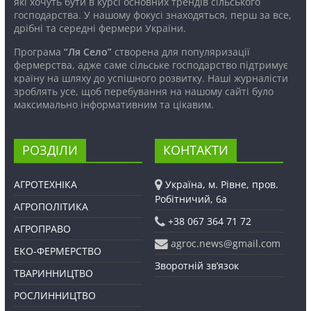
які хочуть бути в курсі основних трендів сільського
господарства. У нашому фокусі знаходяться, перш за все,
дрібні та середні фермери України.
Програма
“Ля Село”
створена для популяризації
фермерства, адже саме сільське господарство підтримує
країну на шляху до успішного розвитку. Наші журналісти
зроблять усе, щоб перебування на нашому сайті було
максимально інформативним та цікавим.
РОЗДІЛИ
КОНТАКТИ
АГРОТЕХНІКА
Україна, м. Рівне, пров.
Робітничий, 6а
АГРОПОЛІТИКА
+38 067 364 71 72
АГРОПРАВО
agroc.news@gmail.com
ЕКО-ФЕРМЕРСТВО
Зворотній зв’язок
ТВАРИННИЦТВО
РОСЛИННИЦТВО