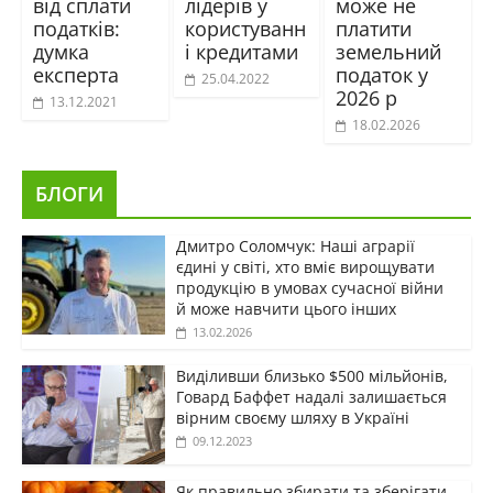
від сплати
лідерів у
може не
податків:
користуванн
платити
думка
і кредитами
земельний
експерта
податок у
25.04.2022
2026 р
13.12.2021
18.02.2026
БЛОГИ
Дмитро Соломчук: Наші аграрії
єдині у світі, хто вміє вирощувати
продукцію в умовах сучасної війни
й може навчити цього інших
13.02.2026
Виділивши близько $500 мільйонів,
Говард Баффет надалі залишається
вірним своєму шляху в Україні
09.12.2023
Як правильно збирати та зберігати