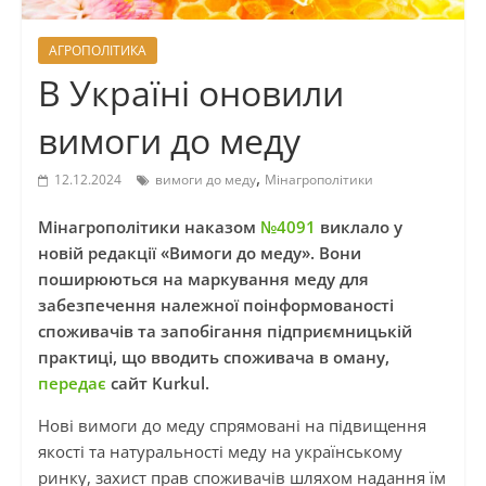
АГРОПОЛІТИКА
В Україні оновили
вимоги до меду
,
12.12.2024
вимоги до меду
Мінагрополітики
Мінагрополітики наказом
№4091
виклало у
новій редакції «Вимоги до меду». Вони
поширюються на маркування меду для
забезпечення належної поінформованості
споживачів та запобігання підприємницькій
практиці, що вводить споживача в оману,
передає
сайт Kurkul.
Нові вимоги до меду спрямовані на підвищення
якості та натуральності меду на українському
ринку, захист прав споживачів шляхом надання їм