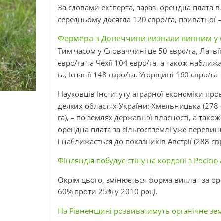
За словами експерта, зараз орендна плата в 
середньому досягла 120 євро/га, приватної –
Фермера з Донеччини визнали винним у 
Тим часом у Словаччині це 50 євро/га, Латвії 
євро/га та Чехії 104 євро/га, а також наближ
га, Іспанії 148 євро/га, Угорщині 160 євро/га 
Науковців Інституту аграрної економіки про
деяких областях України: Хмельницька (278 є
га), – по землях державної власності, а тако
орендна плата за сільгоспземлі уже перевищи
і наближається до показників Австрії (288 євро
Фінляндія побудує стіну на кордоні з Росією
Окрім цього, змінюється форма виплат за оре
60% проти 25% у 2010 році.
На Рівненщині розвиватимуть органічне зе