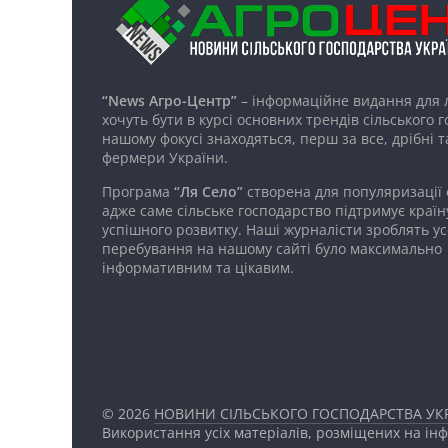
“News Агро-Центр”
– інформаційне видання для 
хочуть бути в курсі основних трендів сільського 
нашому фокусі знаходяться, перш за все, дрібні т
фермери України.
Програма
“Ля Село”
створена для популяризації
адже саме сільське господарство підтримує країн
успішного розвитку. Наші журналісти зроблять ус
перебування на нашому сайті було максимально
інформативним та цікавим.
© 2026
НОВИНИ СІЛЬСЬКОГО ГОСПОДАРСТВА УКР
Використання усіх матеріалів, розміщених на ін