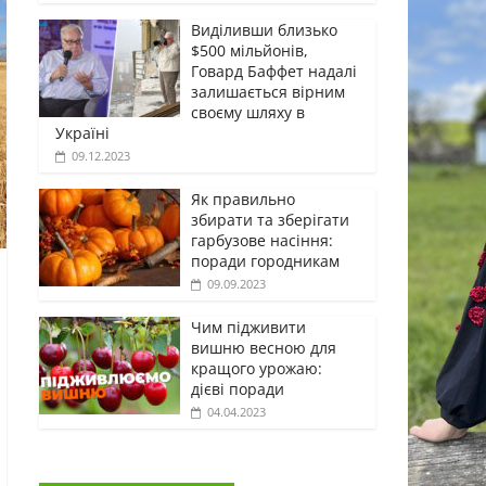
Виділивши близько
$500 мільйонів,
Говард Баффет надалі
залишається вірним
своєму шляху в
Україні
09.12.2023
Як правильно
збирати та зберігати
гарбузове насіння:
поради городникам
09.09.2023
Чим підживити
вишню весною для
кращого урожаю:
дієві поради
04.04.2023