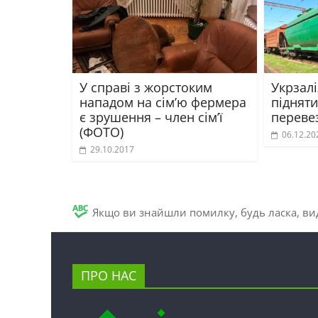
У справі з жорстоким
Укрзал
нападом на сім’ю фермера
підняти
є зрушення – член сім’ї
переве
(ФОТО)
06.12.20
29.10.2017
Якщо ви знайшли помилку, будь ласка, вид
ПРО НАС