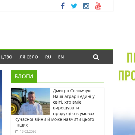
ИЦТВО
ЛЯ СЕЛО
RU
EN
БЛОГИ
Дмитро Соломчук:
Наші аграрії єдині у
світі, хто вміє
вирощувати
продукцію в умовах
сучасної війни й може навчити цього
інших
13.02.2026