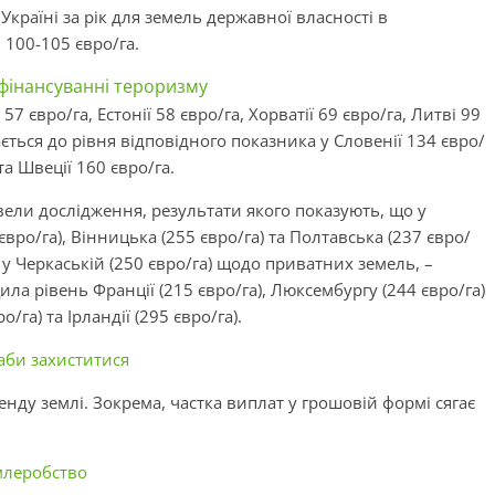
Україні за рік для земель державної власності в
 100-105 євро/га.
фінансуванні тероризму
57 євро/га, Естонії 58 євро/га, Хорватії 69 євро/га, Литві 99
ається до рівня відповідного показника у Словенії 134 євро/
та Швеції 160 євро/га.
вели дослідження, результати якого показують, що у
вро/га), Вінницька (255 євро/га) та Полтавська (237 євро/
ж у Черкаській (250 євро/га) щодо приватних земель, –
ла рівень Франції (215 євро/га), Люксембургу (244 євро/га)
/га) та Ірландії (295 євро/га).
 аби захиститися
нду землі. Зокрема, частка виплат у грошовій формі сягає
млеробство