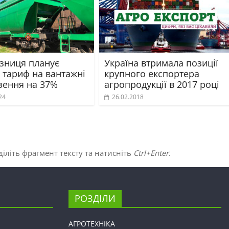
ізниця планує
Україна втримала позиції
 тариф на вантажні
крупного експортера
зення на 37%
агропродукції в 2017 році
24
26.02.2018
іліть фрагмент тексту та натисніть
Ctrl+Enter
.
РОЗДІЛИ
АГРОТЕХНІКА