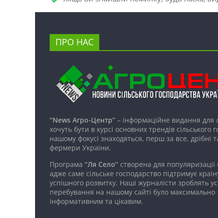
ПРО НАС
“News Агро-Центр”
– інформаційне видання для 
хочуть бути в курсі основних трендів сільського 
нашому фокусі знаходяться, перш за все, дрібні т
фермери України.
Програма
“Ля Село”
створена для популяризації
адже саме сільське господарство підтримує країн
успішного розвитку. Наші журналісти зроблять ус
перебування на нашому сайті було максимально
інформативним та цікавим.