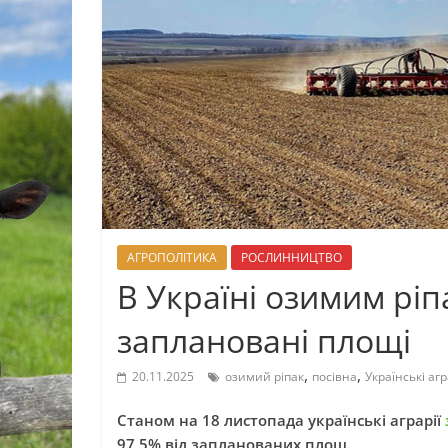
АГРОПОЛІТИКА
РОСЛИННИЦТВО
В Україні озимим ріп
заплановані площі
,
,
20.11.2025
озимий ріпак
посівна
Українські агр
Станом на 18 листопада українські аграрії
97,5% від запланованих площ.