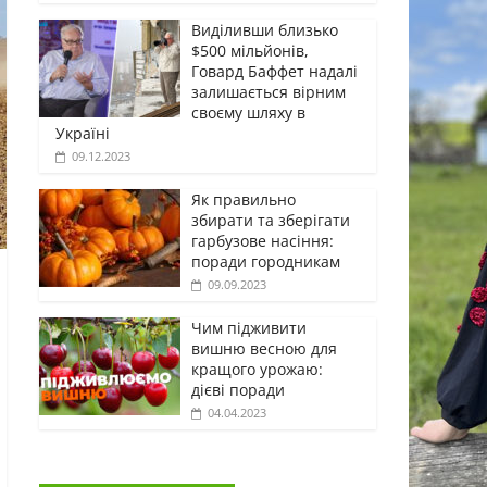
Виділивши близько
$500 мільйонів,
Говард Баффет надалі
залишається вірним
своєму шляху в
Україні
09.12.2023
Як правильно
збирати та зберігати
гарбузове насіння:
поради городникам
09.09.2023
Чим підживити
вишню весною для
кращого урожаю:
дієві поради
04.04.2023