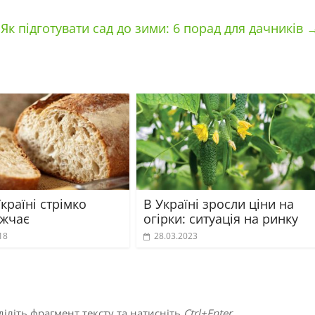
Як підготувати сад до зими: 6 порад для дачників
Україні стрімко
В Україні зросли ціни на
жчає
огірки: ситуація на ринку
18
28.03.2023
іліть фрагмент тексту та натисніть
Ctrl+Enter
.