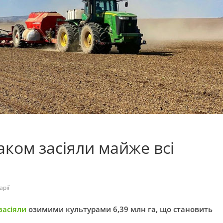
аком засіяли майже всі
арії
засіяли
озимими культурами 6,39 млн га, що становить