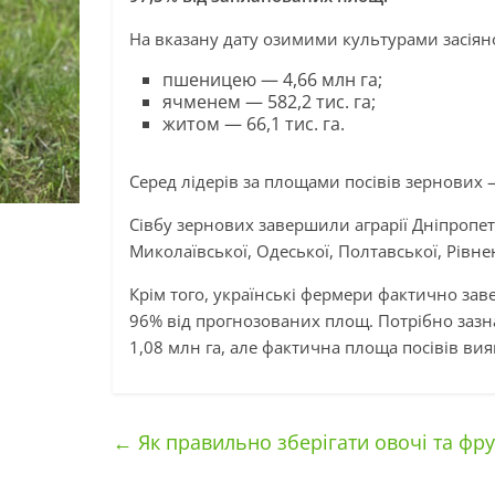
На вказану дату озимими культурами засіян
пшеницею — 4,66 млн га;
ячменем — 582,2 тис. га;
житом — 66,1 тис. га.
Серед лідерів за площами посівів зернових 
Сівбу зернових завершили аграрії Дніпропетр
Миколаївської, Одеської, Полтавської, Рівнен
Крім того, українські фермери фактично заве
96% від прогнозованих площ. Потрібно зазна
1,08 млн га, але фактична площа посівів ви
←
Як правильно зберігати овочі та фрук