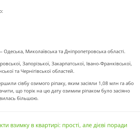
о:
— Одеська, Миколаївська та Дніпропетровська області.
овської, Запорізької, Закарпатської, Івано-Франківської,
ської та Чернігівської областей.
ршили сівбу озимого ріпаку, яким засіяли 1,08 млн га або
чити, що торік на цю дату озимим ріпаком було засіяно
явилась більшою.
ти взимку в квартирі: прості, але дієві поради