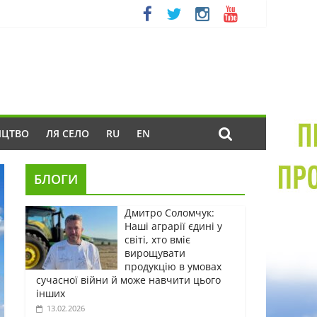
ИЦТВО
ЛЯ СЕЛО
RU
EN
БЛОГИ
Дмитро Соломчук:
Наші аграрії єдині у
світі, хто вміє
вирощувати
продукцію в умовах
сучасної війни й може навчити цього
інших
13.02.2026