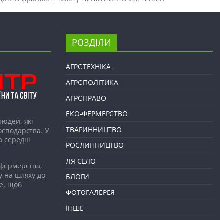
РОЗДІЛИ
АГРОТЕХНІКА
АГРОПОЛІТИКА
АГРОПРАВО
ЕКО-ФЕРМЕРСТВО
людей, які
ТВАРИННИЦТВО
господарства. У
а середні
РОСЛИННИЦТВО
ЛЯ СЕЛО
 фермерства,
у на шляху до
БЛОГИ
е, щоб
ФОТОГАЛЕРЕЯ
ІНШЕ