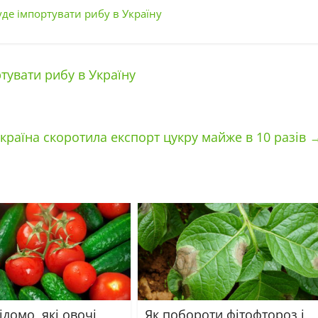
уде імпортувати рибу в Україну
тувати рибу в Україну
Україна скоротила експорт цукру майже в 10 разів
ідомо, які овочі
Як побороти фітофтороз і