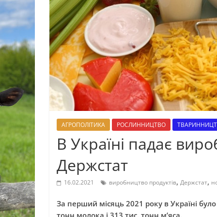
АГРОПОЛІТИКА
РОСЛИННИЦТВО
ТВАРИННИЦ
В Україні падає виро
Держстат
,
,
16.02.2021
виробництво продуктів
Держстат
н
За перший місяць 2021 року в Україні бул
тонн молока і 313 тис. тонн м’яса.