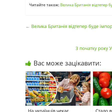
Читайте також:
Велика Британія відтепер б
←
Велика Британія відтепер буде імпор
З початку року 
Вас може зацікавити:
На українців чекає
Стало в