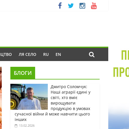
ИЦТВО
ЛЯ СЕЛО
RU
EN
БЛОГИ
Дмитро Соломчук:
Наші аграрії єдині у
світі, хто вміє
вирощувати
продукцію в умовах
сучасної війни й може навчити цього
інших
13.02.2026