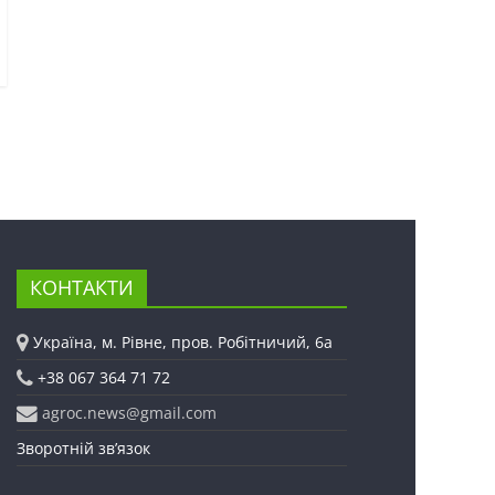
КОНТАКТИ
Україна, м. Рівне, пров. Робітничий, 6а
+38 067 364 71 72
agroc.news@gmail.com
Зворотній зв’язок