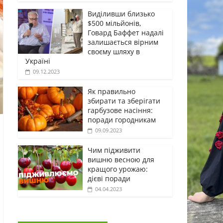
Виділивши близько
$500 мільйонів,
Говард Баффет надалі
залишається вірним
своєму шляху в
Україні
09.12.2023
Як правильно
збирати та зберігати
гарбузове насіння:
поради городникам
09.09.2023
Чим підживити
вишню весною для
кращого урожаю:
дієві поради
04.04.2023