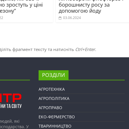
о зростуть у ціні
борошнисту росу за
сезону”
допомогою йоду
22
03.06.2024
іліть фрагмент тексту та натисніть
Ctrl+Enter
.
РОЗДІЛИ
АГРОТЕХНІКА
АГРОПОЛІТИКА
АГРОПРАВО
ЕКО-ФЕРМЕРСТВО
людей, які
ТВАРИННИЦТВО
господарства. У