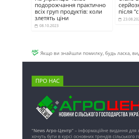
подорожчання практично
серйозн
всіх груп продуктів: коли
після “
злетять ціни
23.08.20
08.10.2023
Якщо ви знайшли помилку, будь ласка, вид
ПРО НАС
“News Агро-Центр”
– інформаційне видання для 
хочуть бути в курсі основних трендів сільського 