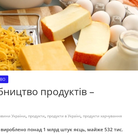
ТВО
бництво продуктів –
,
,
,
овини України
продукти
продукти в Україні
продукти харчування
о вироблено понад 1 млрд штук яєць, майже 532 тис.