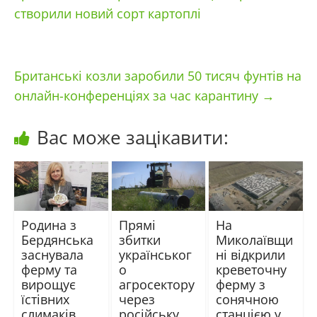
створили новий сорт картоплі
Британські козли заробили 50 тисяч фунтів на
онлайн-конференціях за час карантину
→
Вас може зацікавити:
Родина з
Прямі
На
Бердянська
збитки
Миколаївщи
заснувала
українськог
ні відкрили
ферму та
о
креветочну
вирощує
агросектору
ферму з
їстівних
через
сонячною
слимаків
російську
станцією у