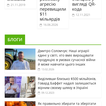
агресію
вигляді QR-
21.11.2019
перевищили
кода
$11
12.11.2021
мільярдів
16.06.2026
БЛОГИ
Дмитро Соломчук: Наші аграрії
єдині у світі, хто вміє вирощувати
продукцію в умовах сучасної війни
й може навчити цього інших
13.02.2026
Виділивши близько $500 мільйонів,
Говард Баффет надалі залишається
вірним своєму шляху в Україні
09.12.2023
Як правильно збирати та зберігати