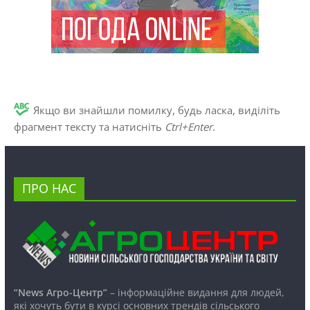
Якщо ви знайшли помилку, будь ласка, виділіть
фрагмент тексту та натисніть
Ctrl+Enter
.
ПРО НАС
“News Агро-Центр”
– інформаційне видання для людей,
які хочуть бути в курсі основних трендів сільського