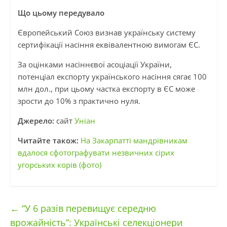
Що цьому передувало
Європейський Союз визнав українську систему
сертифікації насіння еквівалентною вимогам ЄС.
За оцінками насіннєвої асоціації України,
потенціал експорту українського насіння сягає 100
млн дол., при цьому частка експорту в ЄС може
зрости до 10% з практично нуля.
Джерело:
сайт
Уніан
Читайте також:
На Закарпатті мандрівникам
вдалося сфотографувати незвичних сірих
угорських корів (фото)
←
“У 6 разів перевищує середню
врожайність”: Українські селекціонери