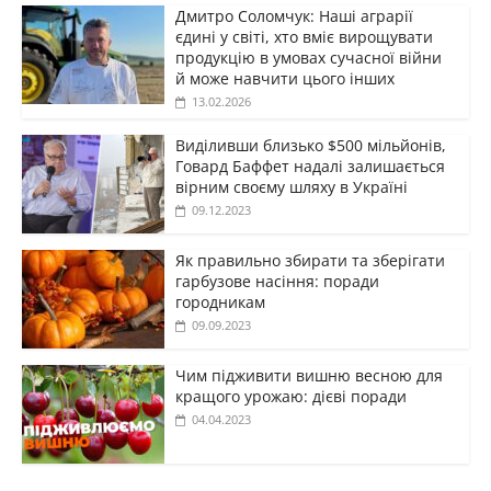
Дмитро Соломчук: Наші аграрії
єдині у світі, хто вміє вирощувати
продукцію в умовах сучасної війни
й може навчити цього інших
13.02.2026
Виділивши близько $500 мільйонів,
Говард Баффет надалі залишається
вірним своєму шляху в Україні
09.12.2023
Як правильно збирати та зберігати
гарбузове насіння: поради
городникам
09.09.2023
Чим підживити вишню весною для
кращого урожаю: дієві поради
04.04.2023