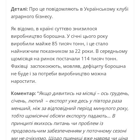
Деталі:
Про це повідомляють в Українському клубі
аграрного бізнесу.
Як відомо, в країні суттєво знизилося
виробництво борошна. У січні цього року
виробили майже 85 тисяч тонн, і це стало
найнижчим показником за 22 роки. В середньому
щомісяця на ринок постачали 114 тисяч тонн.
Фахівці заспокоюють, мовляв, дефіциту борошна
не буде і за потреби виробництво можна
наростити.
Коментар:
“
Якщо дивитись на місяці – ось грудень,
січень, лютий – експорт уже десь у півтора раза
менший, ніж за відповідний період минулого року,
тобто щомісячні обсяги експорту падають… В
принципі якихось питань чи проблем із
продовольчим забезпеченням у поточному сезоні
ми не очікуємо. Щодо пшениці вже навряд чи ціна