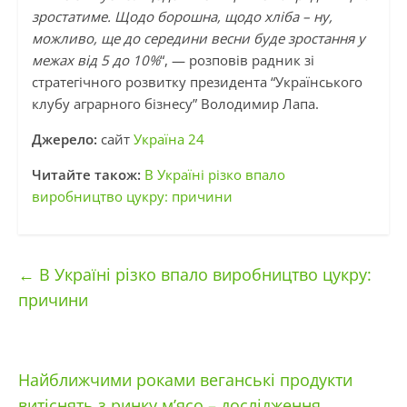
зростатиме. Щодо борошна, щодо хліба – ну,
можливо, ще до середини весни буде зростання у
межах від 5 до 10%
“, — розповів радник зі
стратегічного розвитку президента “Українського
клубу аграрного бізнесу” Володимир Лапа.
Джерело:
сайт
Україна 24
Читайте також:
В Україні різко впало
виробництво цукру: причини
←
В Україні різко впало виробництво цукру:
причини
Найближчими роками веганські продукти
витіснять з ринку м’ясо – дослідження
→