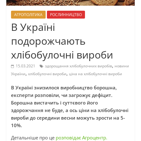
АГРОПОЛІТИКА
РОСЛИННИЦТВО
В Україні
подорожчають
хлібобулочні вироби
,
15.03.2021
здорощання хлібобулочних виробів
новини
,
,
України
хлібобулочні вироби
ціна на хлібобулочні вироби
В Україні знизилося виробництво борошна,
експерти розповіли, чи загрожує дефіцит.
Борошна вистачить і суттєвого його
здорожчання не буде, а ось ціни на хлібобулочні
вироби до середини весни можуть зрости на 5-
10%.
Детальніше про це
розповідає Агроцентр.