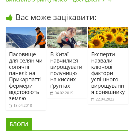
Вас може зацікавити:
Пасовище
В Китаї
Експерти
для селян чи
навчилися
назвали
сонячні
вирощувати
ключові
панелі: на
полуницю
фактори
Прикарпатті
на кислих
успішного
фермери
ґрунтах
вирощуванн
відстоюють
я соняшнику
04.02.2019
землю
22.04.2023
13.04.2018
БЛОГИ