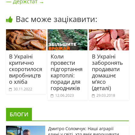
— Держстат
→
Вас може зацікавити:
В Україні
Коли
В Україні
критично
провести
заборонять
скоротилося
підгортання
продавати
виробництв
картоплі:
домашнє
о хліба
поради для
м’ясо
городників
(деталі)
30.11.2022
12.06.2023
29.03.2018
БЛОГИ
Дмитро Соломчук: Наші аграрії
єдині у світі, хто вміє вирощувати