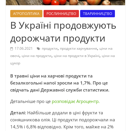
АГРОПОЛІТИКА
РОСЛИННИЦТВО
ТВАРИННИЦТВО
В Україні продовжують
дорожчати продукти
,
,
17.06.2021
продукти
продукти харчування
ціни на
,
,
,
овочі
ціни на продукти
ціни на продукти в Україні
ціни на
цукор
В травні ціни на харчові продукти та
безалкогольні напої зросли на 1,7%. Про це
свідчать дані Державної служби статистики.
Детальніше про це
розповідає Агроцентр.
Деталі:
Найбільше додали в ціні фрукти та
соняшникова олія. Ці продукти подорожчали на
14,5% і 6,8% відповідно. Крім того, майже на 2%