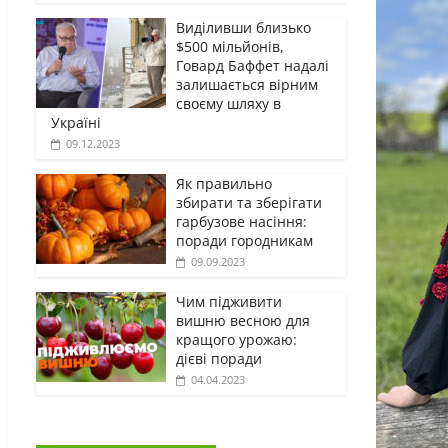
Виділивши близько
$500 мільйонів,
Говард Баффет надалі
залишається вірним
своєму шляху в
Україні
09.12.2023
Як правильно
збирати та зберігати
гарбузове насіння:
поради городникам
09.09.2023
Чим підживити
вишню весною для
кращого урожаю:
дієві поради
04.04.2023