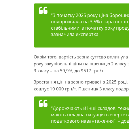
“З початку 2025 року ціна борошна 
подорожчала на 3,5% і зараз кошт
стабільними: з початку року проду
зазначила експертка.
Окрім того, вартість зерна суттєво вплинула
року закупівельні ціни на пшеницю 2 класу з
3 класу – на 59,9%, до 9517 грн/т.
Зростання цін на зерно триває і в 2025 році
коштує 10 000 грн/т. Пшениця 3 класу подор
“Дорожчають й інші складові тех
мають складна ситуація в енергет
податкового навантаження”, – дода