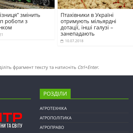
ізниця” змінить
Птахівники в Україні
п роботи з
отримують мільярдні
нком
дотації, інші галузі –
занепадають
21
10.07.2018
іліть фрагмент тексту та натисніть
Ctrl+Enter
.
РОЗДІЛИ
АГРОТЕХНІКА
АГРОПОЛІТИКА
АГРОПРАВО