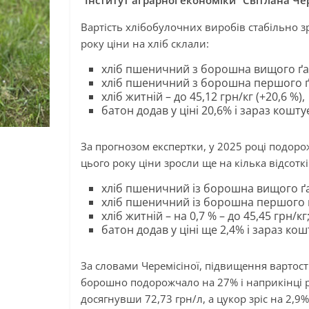
“Інститут аграрної економіки” Світлана Че
Вартість хлібобулочних виробів стабільно зр
року ціни на хліб склали:
хліб пшеничний з борошна вищого ґату
хліб пшеничний з борошна першого ґату
хліб житній – до 45,12 грн/кг (+20,6 %),
батон додав у ціні 20,6% і зараз коштує
За прогнозом експертки, у 2025 році подоро
цього року ціни зросли ще на кілька відсоткі
хліб пшеничний із борошна вищого ґат
хліб пшеничний із борошна першого ґат
хліб житній – на 0,7 % – до 45,45 грн/кг
батон додав у ціні ще 2,4% і зараз кошт
За словами Черемісіної, підвищення вартост
борошно подорожчало на 27% і наприкінці ро
досягнувши 72,73 грн/л, а цукор зріс на 2,9%,