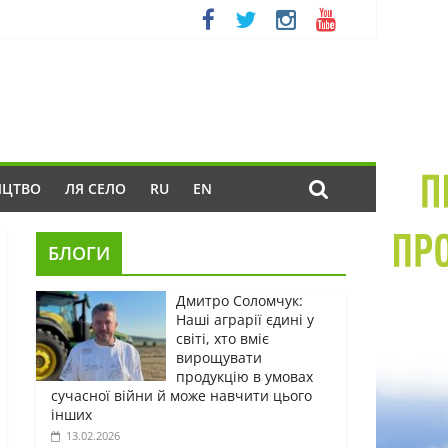
ИЦТВО
ЛЯ СЕЛО
RU
EN
БЛОГИ
Дмитро Соломчук:
Наші аграрії єдині у
світі, хто вміє
вирощувати
продукцію в умовах
сучасної війни й може навчити цього
інших
13.02.2026