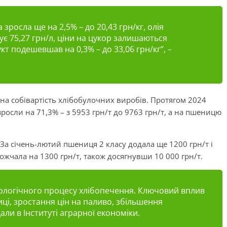
зросла ще на 2,5% – до 20,43 грн/кг, олія
ує 75,27 грн/л, ціни на цукор залишаються
кт подешевшав на 0,3% – до 33,06 грн/кг”, –
 на собівартість хлібобулочних виробів. Протягом 2024
росли на 71,3% – з 5953 грн/т до 9763 грн/т, а на пшеницю
. За січень-лютий пшениця 2 класу додала ще 1200 грн/т і
ожчала на 1300 грн/т, також досягнувши 10 000 грн/т.
нологічного процесу хлібопечення. Ключовий вплив
иці, зростання цін на паливо, збільшення
ли в Інституті аграрної економіки.