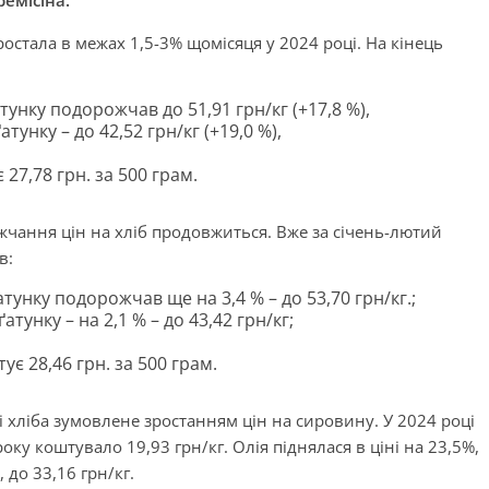
ремісіна.
остала в межах 1,5-3% щомісяця у 2024 році. На кінець
нку подорожчав до 51,91 грн/кг (+17,8 %),
нку – до 42,52 грн/кг (+19,0 %),
 27,78 грн. за 500 грам.
жчання цін на хліб продовжиться. Вже за січень-лютий
в:
унку подорожчав ще на 3,4 % – до 53,70 грн/кг.;
унку – на 2,1 % – до 43,42 грн/кг;
;
ує 28,46 грн. за 500 грам.
і хліба зумовлене зростанням цін на сировину. У 2024 році
ку коштувало 19,93 грн/кг. Олія піднялася в ціні на 23,5%,
 до 33,16 грн/кг.