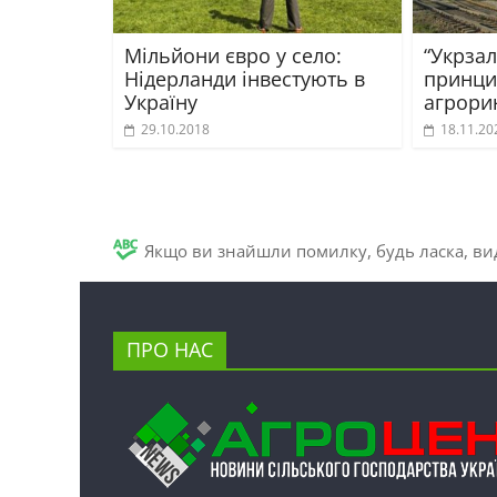
Мільйони євро у село:
“Укрзал
Нідерланди інвестують в
принци
Україну
агрори
29.10.2018
18.11.20
Якщо ви знайшли помилку, будь ласка, вид
ПРО НАС