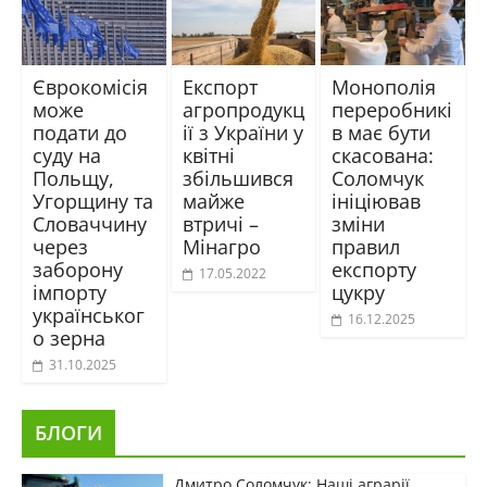
Єврокомісія
Експорт
Монополія
може
агропродукц
переробникі
подати до
ії з України у
в має бути
суду на
квітні
скасована:
Польщу,
збільшився
Соломчук
Угорщину та
майже
ініціював
Словаччину
втричі –
зміни
через
Мінагро
правил
заборону
експорту
17.05.2022
імпорту
цукру
українськог
16.12.2025
о зерна
31.10.2025
БЛОГИ
Дмитро Соломчук: Наші аграрії