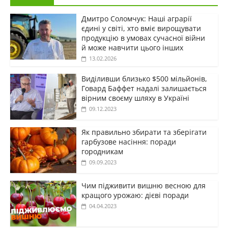
Дмитро Соломчук: Наші аграрії
єдині у світі, хто вміє вирощувати
продукцію в умовах сучасної війни
й може навчити цього інших
13.02.2026
Виділивши близько $500 мільйонів,
Говард Баффет надалі залишається
вірним своєму шляху в Україні
09.12.2023
Як правильно збирати та зберігати
гарбузове насіння: поради
городникам
09.09.2023
Чим підживити вишню весною для
кращого урожаю: дієві поради
04.04.2023