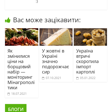
:)
Вас може зацікавити:
Як
У жовтні в
Україна
змінилися
Україні
втричі
ціни на
значно
скоротила
борщовий
подорожчає
імпорт
набір —
сир
картоплі
моніторинг
07.10.2021
05.01.2022
Мінагрополі
тики
18.07.2021
БЛОГИ