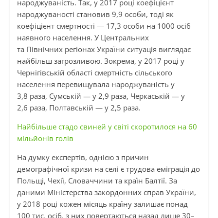
народжуваність. Так, у 2017 році коефіцієнт
народжуваності становив 9,9 особи, тоді як
коефіцієнт смертності — 17,3 особи на 1000 осіб
наявного населення. У Центральних
та Північних регіонах України ситуація виглядає
найбільш загрозливою. Зокрема, у 2017 році у
Чернігівській області смертність сільського
населення перевищувала народжуваність у
3,8 раза, Сумській — у 2,9 раза, Черкаській — у
2,6 раза, Полтавській — у 2,5 раза.
Найбільше стадо свиней у світі скоротилося на 60
мільйонів голів
На думку експертів, однією з причин
демографічної кризи на селі є трудова еміграція до
Польщі, Чехії, Словаччини та країн Балтії. За
даними Міністерства закордонних справ України,
у 2018 році кожен місяць країну залишає понад
100 тис. осіб, з них повертаються назад лише 30–