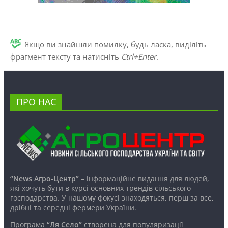
Якщо ви знайшли помилку, будь ласка, виділіть
фрагмент тексту та натисніть
Ctrl+Enter
.
ПРО НАС
“News Агро-Центр”
– інформаційне видання для людей,
які хочуть бути в курсі основних трендів сільського
господарства. У нашому фокусі знаходяться, перш за все,
дрібні та середні фермери України.
Програма
“Ля Село”
створена для популяризації