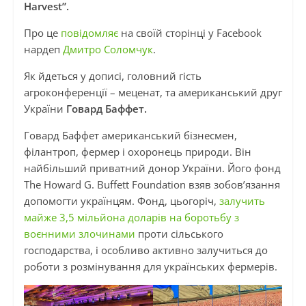
Harvest”.
Про це
повідомляє
на своїй сторінці у Facebook
нардеп
Дмитро Соломчук
.
Як йдеться у дописі, головний гість
агроконференції – меценат, та американський друг
України
Говард Баффет.
Говард Баффет американський бізнесмен,
філантроп, фермер і охоронець природи. Він
найбільший приватний донор України. Його фонд
The Howard G. Buffett Foundation взяв зобов’язання
допомогти українцям. Фонд, цьогоріч,
залучить
майже 3,5 мільйона доларів на боротьбу з
воєнними злочинами
проти сільського
господарства, і особливо активно залучиться до
роботи з розмінування для українських фермерів.