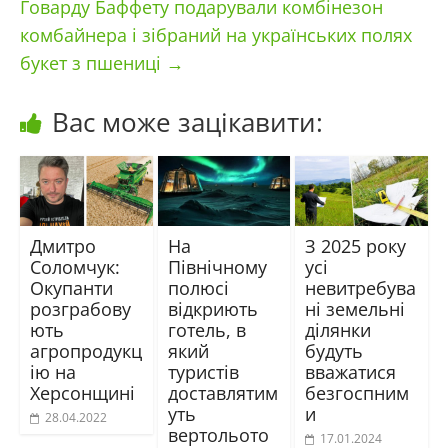
Говарду Баффету подарували комбінезон
комбайнера і зібраний на українських полях
букет з пшениці
→
Вас може зацікавити:
Дмитро
На
З 2025 року
Соломчук:
Північному
усі
Окупанти
полюсі
невитребува
розграбову
відкриють
ні земельні
ють
готель, в
ділянки
агропродукц
який
будуть
ію на
туристів
вважатися
Херсонщині
доставлятим
безгоспним
уть
и
28.04.2022
вертольото
17.01.2024