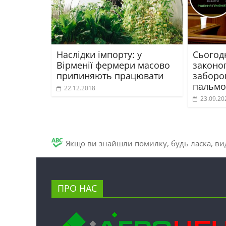
Наслідки імпорту: у
Сьогод
Вірменії фермери масово
законо
припиняють працювати
заборо
пальмов
22.12.2018
23.09.20
Якщо ви знайшли помилку, будь ласка, вид
ПРО НАС