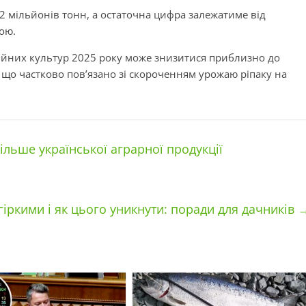
2 мільйонів тонн, а остаточна цифра залежатиме від
ною.
ійних культур 2025 року може знизитися приблизно до
, що частково пов’язано зі скороченням урожаю ріпаку на
ільше української аграрної продукції
гіркими і як цього уникнути: поради для дачників