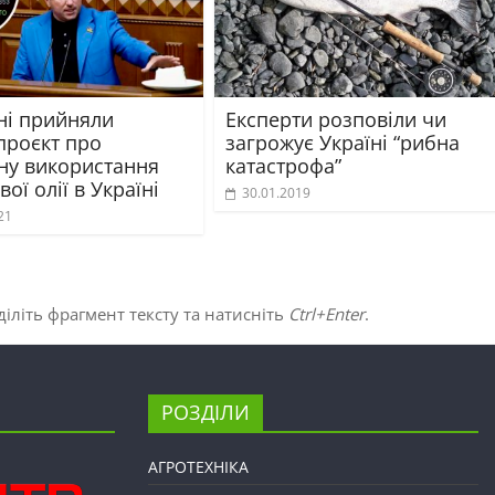
ні прийняли
Експерти розповіли чи
проєкт про
загрожує Україні “рибна
ну використання
катастрофа”
ої олії в Україні
30.01.2019
21
іліть фрагмент тексту та натисніть
Ctrl+Enter
.
РОЗДІЛИ
АГРОТЕХНІКА