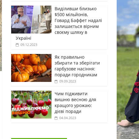
Виділивши близько
$500 мільйонів,
Говард Баффет надалі
залишається вірним
своєму шляху в
Україні
09.12.2023
Як правильно
збирати та зберігати
гарбузове насіння:
поради городникам
09.09.2023
Чим підживити
вишню весною для
кращого урожаю:
дієві поради
04.04.2023