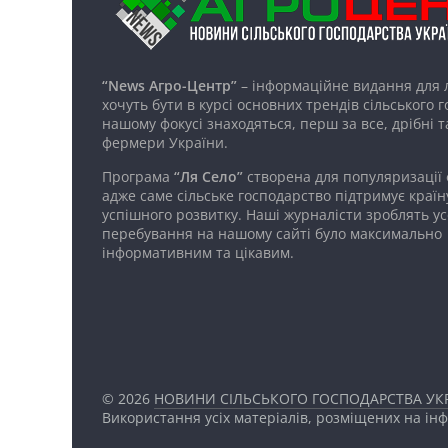
“News Агро-Центр”
– інформаційне видання для 
хочуть бути в курсі основних трендів сільського 
нашому фокусі знаходяться, перш за все, дрібні т
фермери України.
Програма
“Ля Село”
створена для популяризації
адже саме сільське господарство підтримує країн
успішного розвитку. Наші журналісти зроблять ус
перебування на нашому сайті було максимально
інформативним та цікавим.
© 2026
НОВИНИ СІЛЬСЬКОГО ГОСПОДАРСТВА УКР
Використання усіх матеріалів, розміщених на ін