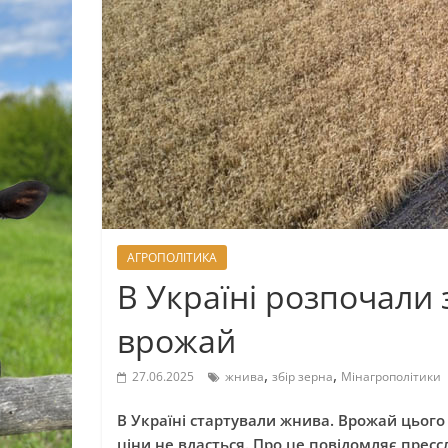
АГРОПОЛІТИКА
В Україні розпочали 
врожай
,
,
27.06.2025
жнива
збір зерна
Мінагрополітики
В Україні стартували жнива. Врожай цього
ціни не вдасться. Про це повідомляє прес