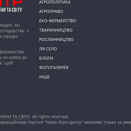
АГРОПОЛІТИКА
АГРОПРАВО
ЕКО-ФЕРМЕРСТВО
людей, які
ТВАРИННИЦТВО
господарства. У
а середні
РОСЛИННИЦТВО
ЛЯ СЕЛО
 фермерства,
у на шляху до
БЛОГИ
е, щоб
ФОТОГАЛЕРЕЯ
ІНШЕ
АЇНИ ТА СВІТУ
. All rights reserved.
формаційному порталі "News Агро-Центр" можливе тільки за ум