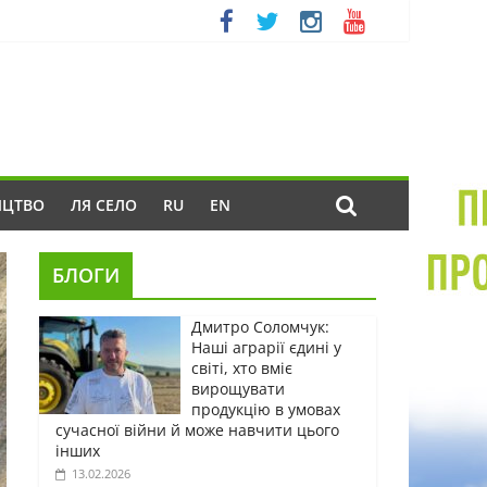
ИЦТВО
ЛЯ СЕЛО
RU
EN
БЛОГИ
Дмитро Соломчук:
Наші аграрії єдині у
світі, хто вміє
вирощувати
продукцію в умовах
сучасної війни й може навчити цього
інших
13.02.2026