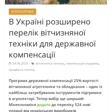
АГРОПОЛІТИКА
В Україні розширено
перелік вітчизняної
техніки для державної
компенсації
,
,
24.06.2025
вітчизняна техніка
компенсація аграріям
придбана техніка
Програма державної компенсації 25% вартості
вітчизняної агротехніки та обладнання – один із
найбільш затребуваних інструментів підтримки
в агросекторі. Тепер вибір ще ширший:
Мінекономіки
додало
до переліку 524 нові
позиції від українських виробників
.