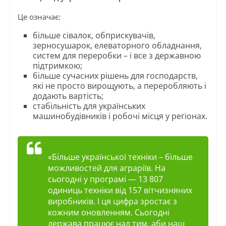
Це означає:
більше сівалок, обприскувачів,
зерносушарок, елеваторного обладнання,
систем для переробки – і все з державною
підтримкою;
більше сучасних рішень для господарств,
які не просто вирощують, а переробляють і
додають вартість;
стабільність для українських
машинобудівників і робочі місця у регіонах.
«Більше української техніки – більше
можливостей для аграріїв. На
сьогодні у програмі — 13 807
одиниць техніки від 157 вітчизняних
виробників. І ця цифра зростає з
кожним оновленням. Сьогодні
держава працює над тим, аби наш