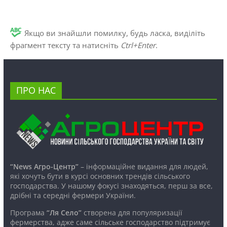
Якщо ви знайшли помилку, будь ласка, виділіть
фрагмент тексту та натисніть
Ctrl+Enter
.
ПРО НАС
“News Агро-Центр”
– інформаційне видання для людей,
які хочуть бути в курсі основних трендів сільського
господарства. У нашому фокусі знаходяться, перш за все,
дрібні та середні фермери України.
Програма
“Ля Село”
створена для популяризації
фермерства, адже саме сільське господарство підтримує