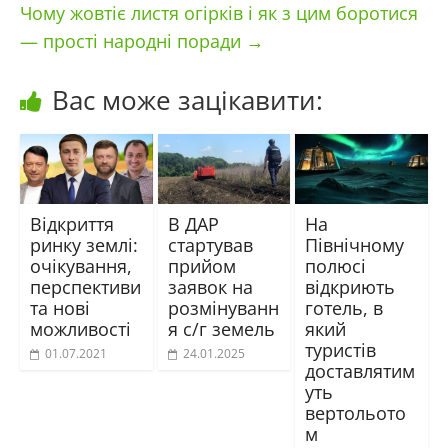
Чому жовтіє листя огірків і як з цим боротися
— прості народні поради
→
Вас може зацікавити:
Відкриття
В ДАР
На
ринку землі:
стартував
Північному
очікування,
прийом
полюсі
перспективи
заявок на
відкриють
та нові
розмінуванн
готель, в
можливості
я с/г земель
який
туристів
01.07.2021
24.01.2025
доставлятим
уть
вертольото
м