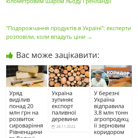
кілометровим шаром льоду Гренландії
“Подорожчання продуктів в Україні”: експерти
розповіли, коли впадуть ціни
→
Вас може зацікавити:
Уряд
Україна
У березні
виділив
зупиняє
Україна
понад 20
експорт
відправила
млн грн на
паливної
3,8 млн тонн
розвиток
деревини
агропродукц
сироваріння
ії зерновим
28.11.2022
Рівненщини
коридором