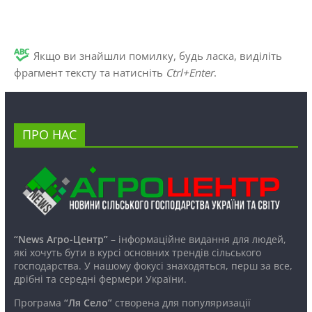
Якщо ви знайшли помилку, будь ласка, виділіть
фрагмент тексту та натисніть
Ctrl+Enter
.
ПРО НАС
“News Агро-Центр”
– інформаційне видання для людей,
які хочуть бути в курсі основних трендів сільського
господарства. У нашому фокусі знаходяться, перш за все,
дрібні та середні фермери України.
Програма
“Ля Село”
створена для популяризації