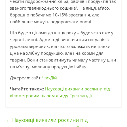
чекати подорожчання хліба, овочів і продуктів так
званого “великоднього кошика”. На яйця, м’ясо,
борошно побачимо 10-15% зростання, але
найбільше можуть подорожчати овочі.
Що буде з цінами до кінця року – буде ясно вже у
червні-липні. Адже тоді визначиться ситуація з
урожаєм зернових, від якого залежать не тільки
ціна на хлібну продукцію, але і на корми для
тварин. Вони становитимуть чималу частину ціни
на м’ясну, молочну продукцію і яйця.
Джерело:
сайт
Час-Дій.
Читайте також:
Науковці виявили рослини під
кілометровим шаром льоду Гренландії
←
Науковці виявили рослини під