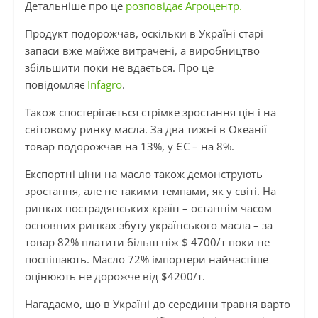
Детальніше про це
розповідає Агроцентр.
Продукт подорожчав, оскільки в Україні старі
запаси вже майже витрачені, а виробництво
збільшити поки не вдається. Про це
повідомляє
Infagro
.
Також спостерігається стрімке зростання цін і на
світовому ринку масла. За два тижні в Океанії
товар подорожчав на 13%, у ЄС – на 8%.
Експортні ціни на масло також демонструють
зростання, але не такими темпами, як у світі. На
ринках пострадянських країн – останнім часом
основних ринках збуту українського масла – за
товар 82% платити більш ніж $ 4700/т поки не
поспішають. Масло 72% імпортери найчастіше
оцінюють не дорожче від $4200/т.
Нагадаємо, що в Україні до середини травня варто