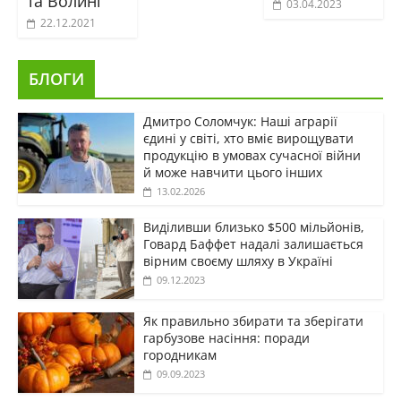
та Волині
03.04.2023
22.12.2021
БЛОГИ
Дмитро Соломчук: Наші аграрії
єдині у світі, хто вміє вирощувати
продукцію в умовах сучасної війни
й може навчити цього інших
13.02.2026
Виділивши близько $500 мільйонів,
Говард Баффет надалі залишається
вірним своєму шляху в Україні
09.12.2023
Як правильно збирати та зберігати
гарбузове насіння: поради
городникам
09.09.2023