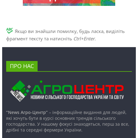
Якщо ви знайшли помилку, будь ласка, виділіть
фрагмент тексту та натисніть
Ctrl+Enter
.
ПРО НАС
“News Агро-Центр”
– інформаційне видання для людей,
які хочуть бути в курсі основних трендів сільського
господарства. У нашому фокусі знаходяться, перш за все,
дрібні та середні фермери України.