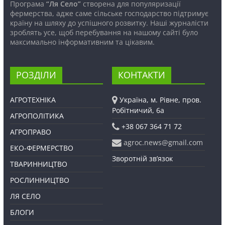
Програма
“Ля Село”
створена для популяризації
фермерства, адже саме сільське господарство підтримує
країну на шляху до успішного розвитку. Наші журналісти
зроблять усе, щоб перебування на нашому сайті було
максимально інформативним та цікавим.
РОЗДІЛИ
КОНТАКТИ
АГРОТЕХНІКА
Україна, м. Рівне, пров.
Робітничий, 6а
АГРОПОЛІТИКА
+38 067 364 71 72
АГРОПРАВО
agroc.news@gmail.com
ЕКО-ФЕРМЕРСТВО
Зворотній зв’язок
ТВАРИННИЦТВО
РОСЛИННИЦТВО
ЛЯ СЕЛО
БЛОГИ