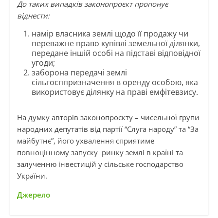
До таких випадків законопроєкт пропонує
віднести:
намір власника землі щодо її продажу чи
переважне право купівлі земельної ділянки,
передане іншій особі на підставі відповідної
угоди;
заборона передачі землі
сільгосппризначення в оренду особою, яка
використовує ділянку на праві емфітевзису.
На думку авторів законопроєкту – чисельної групи
народних депутатів від партії “Слуга народу” та “За
майбутнє”, його ухвалення сприятиме
повноцінному запуску ринку землі в країні та
залученню інвестицій у сільське господарство
України.
Джерело