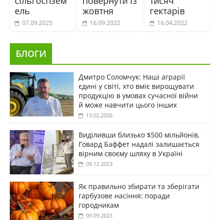
сільгоспзем
повернути із
тисяч
ель
жовтня
гектарів
07.09.2025
16.09.2022
16.04.2022
БЛОГИ
Дмитро Соломчук: Наші аграрії
єдині у світі, хто вміє вирощувати
продукцію в умовах сучасної війни
й може навчити цього інших
13.02.2026
Виділивши близько $500 мільйонів,
Говард Баффет надалі залишається
вірним своєму шляху в Україні
09.12.2023
Як правильно збирати та зберігати
гарбузове насіння: поради
городникам
09.09.2023