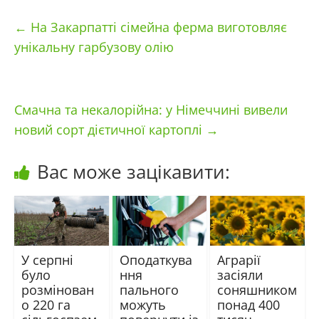
←
На Закарпатті сімейна ферма виготовляє
унікальну гарбузову олію
Смачна та некалорійна: у Німеччині вивели
новий сорт дієтичної картоплі
→
Вас може зацікавити:
У серпні
Оподаткува
Аграрії
було
ння
засіяли
розмінован
пального
соняшником
о 220 га
можуть
понад 400