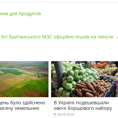
ння для продуктів
Кіт британського МЗС офіційно пішов на пенсію
день було здійснено
В Україні подешевшали
тисячу земельних
овочі борщового набору
06.08.2026