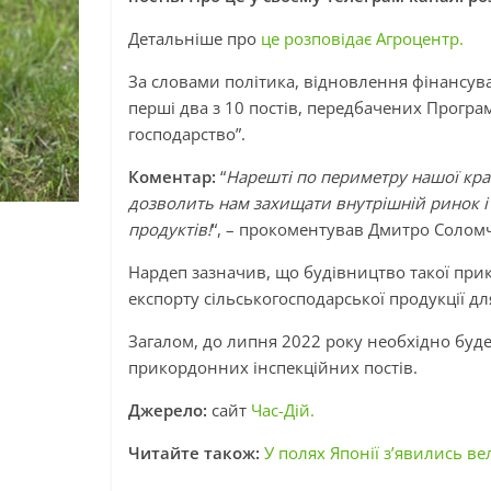
Детальніше про
це розповідає Агроцентр.
За словами політика, відновлення фінансув
перші два з 10 постів, передбачених Програ
господарство”.
Коментар:
“
Нарешті по периметру нашої краї
дозволить нам захищати внутрішній ринок і 
продуктів!
“, – прокоментував Дмитро Солом
Нардеп зазначив, що будівництво такої при
експорту сільськогосподарської продукції д
Загалом, до липня 2022 року необхідно буд
прикордонних інспекційних постів.
Джерело:
сайт
Час-Дій.
Читайте також:
У полях Японії з’явились ве