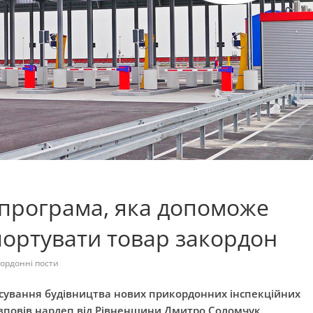
а програма, яка допоможе
ортувати товар закордон
ордонні пости
сування будівництва нових прикордонних інспекційних
розповів нардеп від Рівненщини Дмитро Соломчук.