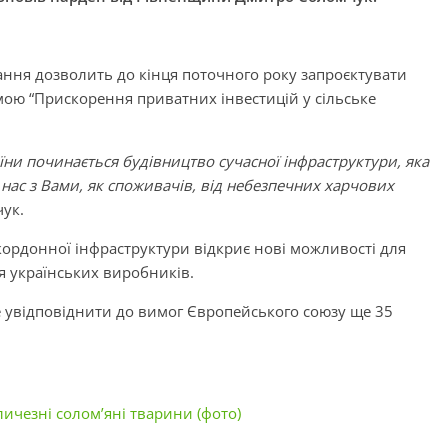
ання дозволить до кінця поточного року запроєктувати
мою “Прискорення приватних інвестицій у сільське
ни починається будівництво сучасної інфраструктури, яка
нас з Вами, як споживачів, від небезпечних харчових
чук.
кордонної інфраструктури відкриє нові можливості для
ля українських виробників.
е увідповіднити до вимог Європейського союзу ще 35
личезні солом’яні тварини (фото)