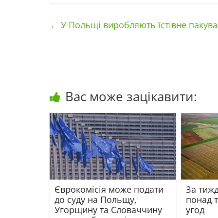
←
У Польщі виробляють їстівне пакува
Вас може зацікавити:
Єврокомісія може подати
За тиж
до суду на Польщу,
понад 
Угорщину та Словаччину
угод