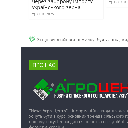
через заборону імпорту
13.07.20
українського зерна
31.10.2025
Якщо ви знайшли помилку, будь ласка, вид
ПРО НАС
“News Агро-Центр”
– інформаційне видання для 
хочуть бути в курсі основних трендів сільського 
нашому фокусі знаходяться, перш за все, дрібні т
фермери України.