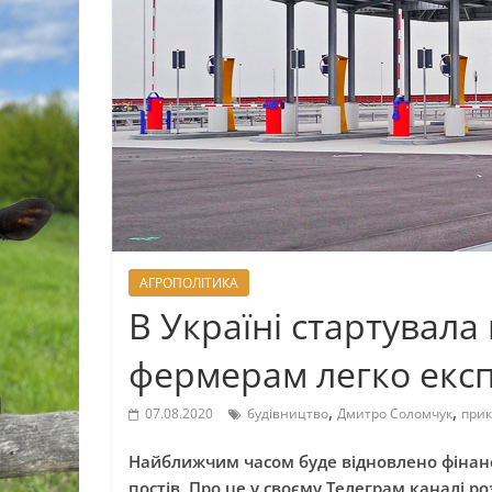
АГРОПОЛІТИКА
В Україні стартувал
фермерам легко експ
,
,
07.08.2020
будівництво
Дмитро Соломчук
прик
Найближчим часом буде відновлено фінан
постів. Про це у своєму Телеграм каналі 