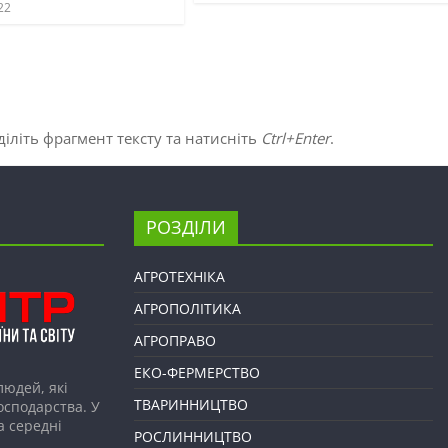
22
іліть фрагмент тексту та натисніть
Ctrl+Enter
.
РОЗДІЛИ
АГРОТЕХНІКА
АГРОПОЛІТИКА
АГРОПРАВО
ЕКО-ФЕРМЕРСТВО
людей, які
ТВАРИННИЦТВО
господарства. У
а середні
РОСЛИННИЦТВО