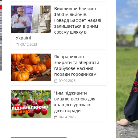
Виділивши близько
$500 мільйонів,
Говард Баффет надалі
залишається вірним
своєму шляху в
Україні
09.12.2023
Як правильно
збирати та зберігати
гарбузове насіння:
поради городникам
09.09.2023
Чим підживити
вишню весною для
кращого урожаю:
дієві поради
04.04.2023