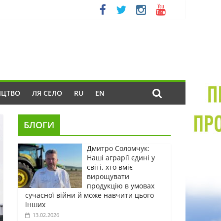
ИЦТВО
ЛЯ СЕЛО
RU
EN
БЛОГИ
Дмитро Соломчук:
Наші аграрії єдині у
світі, хто вміє
вирощувати
продукцію в умовах
сучасної війни й може навчити цього
інших
13.02.2026