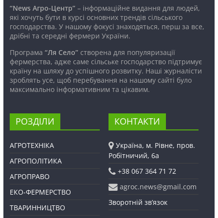
“News Агро-Центр”
– інформаційне видання для людей,
які хочуть бути в курсі основних трендів сільського
господарства. У нашому фокусі знаходяться, перш за все,
дрібні та середні фермери України.
Програма
“Ля Село”
створена для популяризації
фермерства, адже саме сільське господарство підтримує
країну на шляху до успішного розвитку. Наші журналісти
зроблять усе, щоб перебування на нашому сайті було
максимально інформативним та цікавим.
РОЗДІЛИ
КОНТАКТИ
АГРОТЕХНІКА
Україна, м. Рівне, пров.
Робітничий, 6а
АГРОПОЛІТИКА
+38 067 364 71 72
АГРОПРАВО
agroc.news@gmail.com
ЕКО-ФЕРМЕРСТВО
Зворотній зв’язок
ТВАРИННИЦТВО