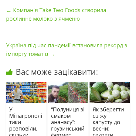
←
Компанія Take Two Foods створила
рослинне молоко з ячменю
Україна під час пандемії встановила рекорд з
імпорту томатів
→
Вас може зацікавити:
У
“Полуниця зі
Як зберегти
Мінагрополі
смаком
свіжу
тики
ананасу”:
капусту до
розповіли,
грузинський
весни:
скільки
фермер
секрети