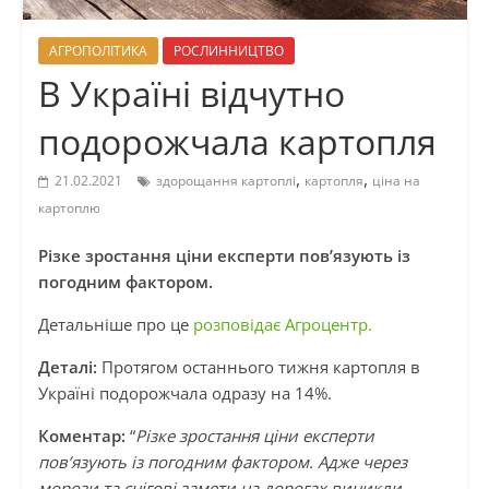
АГРОПОЛІТИКА
РОСЛИННИЦТВО
В Україні відчутно
подорожчала картопля
,
,
21.02.2021
здорощання картоплі
картопля
ціна на
картоплю
Різке зростання ціни експерти пов’язують із
погодним фактором.
Детальніше про це
розповідає Агроцентр.
Деталі:
Протягом останнього тижня картопля в
Україні подорожчала одразу на 14%.
Коментар:
“
Різке зростання ціни експерти
пов’язують із погодним фактором. Адже через
морози та снігові замети на дорогах виникли