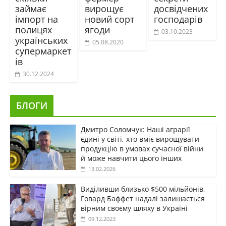
займає
вирощує
досвідчених
імпорт на
новий сорт
господарів
полицях
ягоди
03.10.2023
українських
05.08.2020
супермаркет
ів
30.12.2024
БЛОГИ
Дмитро Соломчук: Наші аграрії
єдині у світі, хто вміє вирощувати
продукцію в умовах сучасної війни
й може навчити цього інших
13.02.2026
Виділивши близько $500 мільйонів,
Говард Баффет надалі залишається
вірним своєму шляху в Україні
09.12.2023