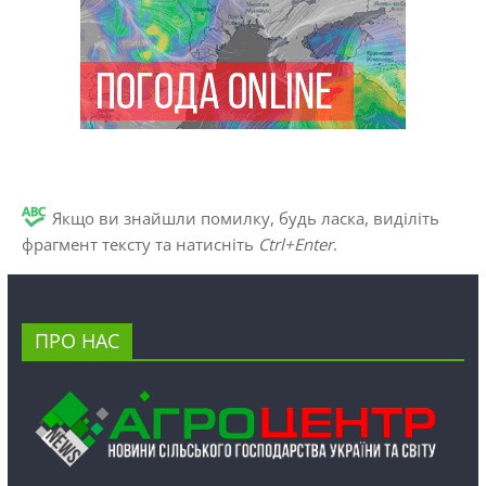
Якщо ви знайшли помилку, будь ласка, виділіть
фрагмент тексту та натисніть
Ctrl+Enter
.
ПРО НАС