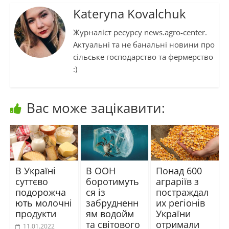
Kateryna Kovalchuk
Журналіст ресурсу news.agro-center.
Актуальні та не банальні новини про
сільське господарство та фермерство
:)
Вас може зацікавити:
В Україні
В ООН
Понад 600
суттєво
боротимуть
аграріїв з
подорожча
ся із
постраждал
ють молочні
забрудненн
их регіонів
продукти
ям водойм
України
та світового
отримали
11.01.2022