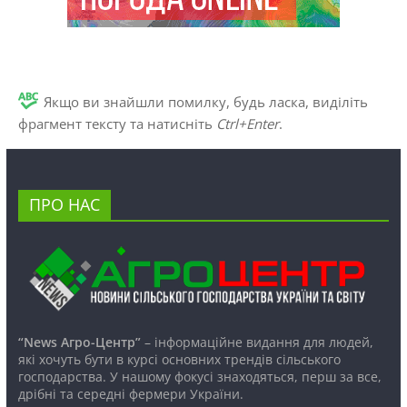
Якщо ви знайшли помилку, будь ласка, виділіть
фрагмент тексту та натисніть
Ctrl+Enter
.
ПРО НАС
“News Агро-Центр”
– інформаційне видання для людей,
які хочуть бути в курсі основних трендів сільського
господарства. У нашому фокусі знаходяться, перш за все,
дрібні та середні фермери України.