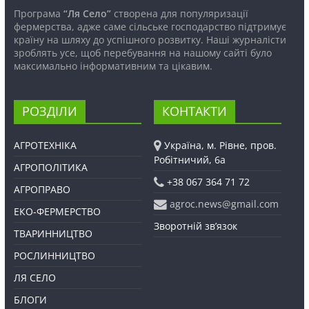
Програма
“Ля Село”
створена для популяризації
фермерства, адже саме сільське господарство підтримує
країну на шляху до успішного розвитку. Наші журналісти
зроблять усе, щоб перебування на нашому сайті було
максимально інформативним та цікавим.
РОЗДІЛИ
КОНТАКТИ
АГРОТЕХНІКА
Україна, м. Рівне, пров.
Робітничий, 6а
АГРОПОЛІТИКА
+38 067 364 71 72
АГРОПРАВО
agroc.news@gmail.com
ЕКО-ФЕРМЕРСТВО
Зворотній зв’язок
ТВАРИННИЦТВО
РОСЛИННИЦТВО
ЛЯ СЕЛО
БЛОГИ