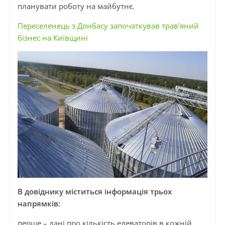
планувати роботу на майбутнє.
Переселенець з Донбасу започаткував трав’яний
бізнес на Київщині
В довіднику міститься інформація трьох
напрямків:
перше – дані про кількість елеваторів в кожній