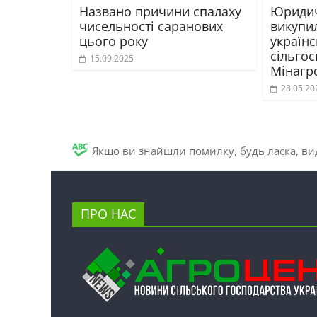
Названо причини спалаху
Юридич
чисельності саранових
викупи
цього року
україн
сільгос
15.09.2025
Мінагр
28.05.20
Якщо ви знайшли помилку, будь ласка, вид
ПРО НАС