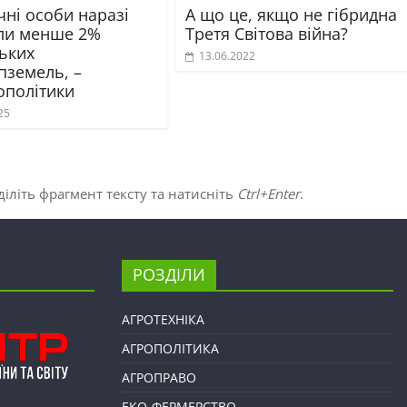
ні особи наразі
А що це, якщо не гібридна
ли менше 2%
Третя Світова війна?
ських
13.06.2022
пземель, –
ополітики
25
іліть фрагмент тексту та натисніть
Ctrl+Enter
.
РОЗДІЛИ
АГРОТЕХНІКА
АГРОПОЛІТИКА
АГРОПРАВО
ЕКО-ФЕРМЕРСТВО