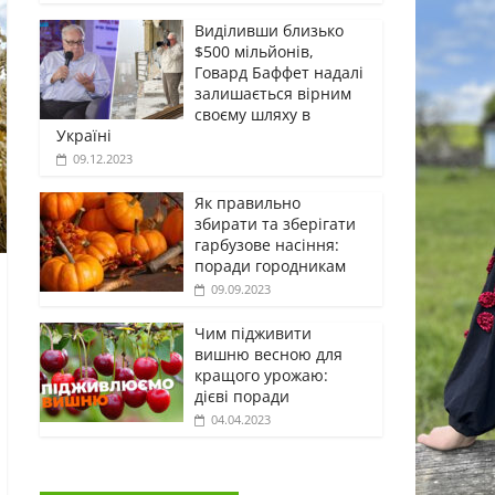
Виділивши близько
$500 мільйонів,
Говард Баффет надалі
залишається вірним
своєму шляху в
Україні
09.12.2023
Як правильно
збирати та зберігати
гарбузове насіння:
поради городникам
09.09.2023
Чим підживити
вишню весною для
кращого урожаю:
дієві поради
04.04.2023