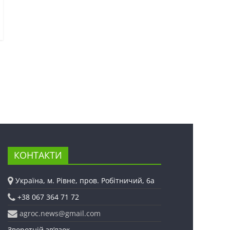
КОНТАКТИ
Україна, м. Рівне, пров. Робітничий, 6а
+38 067 364 71 72
agroc.news@gmail.com
Зворотній зв’язок