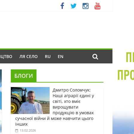
ИЦТВО
ЛЯ СЕЛО
RU
EN
БЛОГИ
Дмитро Соломчук:
Наші аграрії єдині у
світі, хто вміє
вирощувати
продукцію в умовах
сучасної війни й може навчити цього
інших
13.02.2026