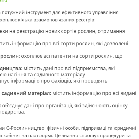
land
 а потужний інструмент для ефективного управління
хоплює кілька взаємопов’язаних реєстрів:
вки на реєстрацію нових сортів рослин, отримання
тить інформацію про всі сорти рослин, які дозволені
 рослин:
охоплює всі патенти на сорти рослин, що
адництва:
містить дані про всі підприємства, які
єю насіння та садивного матеріалу.
днує інформацію про фахівців, які проводять
о садивний матеріал:
містить інформацію про всі видані
:
об’єднує дані про організації, які здійснюють оцінку
сподарства.
ми Є-Рослинництво, фізичні особи, підприємці та юридичні
й кабінет на платформі. Це значно спрощує процедури та