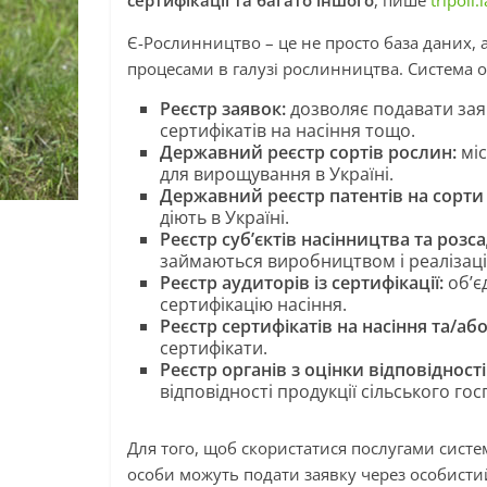
сертифікації та багато іншого
, пише
tripoli.
Є-Рослинництво – це не просто база даних,
процесами в галузі рослинництва. Система о
Реєстр заявок:
дозволяє подавати зая
сертифікатів на насіння тощо.
Державний реєстр сортів рослин:
міс
для вирощування в Україні.
Державний реєстр патентів на сорти
діють в Україні.
Реєстр суб’єктів насінництва та розс
займаються виробництвом і реалізаці
Реєстр аудиторів із сертифікації:
об’є
сертифікацію насіння.
Реєстр сертифікатів на насіння та/аб
сертифікати.
Реєстр органів з оцінки відповідності
відповідності продукції сільського го
Для того, щоб скористатися послугами систе
особи можуть подати заявку через особисти