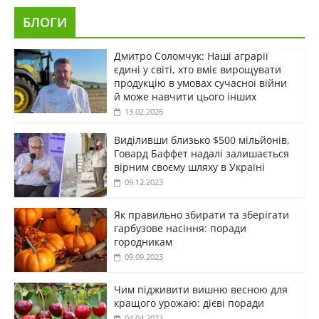
БЛОГИ
Дмитро Соломчук: Наші аграрії
єдині у світі, хто вміє вирощувати
продукцію в умовах сучасної війни
й може навчити цього інших
13.02.2026
Виділивши близько $500 мільйонів,
Говард Баффет надалі залишається
вірним своєму шляху в Україні
09.12.2023
Як правильно збирати та зберігати
гарбузове насіння: поради
городникам
09.09.2023
Чим підживити вишню весною для
кращого урожаю: дієві поради
04.04.2023