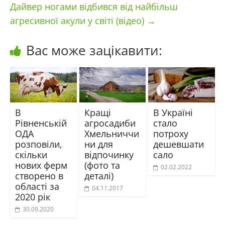
Дайвер ногами відбився від найбільш
агресивної акули у світі (відео)
→
Вас може зацікавити:
В
Кращі
В Україні
Рівненській
агросадиби
стало
ОДА
Хмельниччи
потроху
розповіли,
ни для
дешевшати
скільки
відпочинку
сало
нових ферм
(фото та
02.02.2022
створено в
деталі)
області за
04.11.2017
2020 рік
30.09.2020