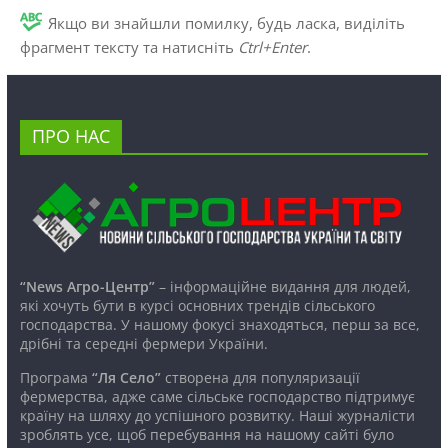
Якщо ви знайшли помилку, будь ласка, виділіть
фрагмент тексту та натисніть
Ctrl+Enter
.
ПРО НАС
“News Агро-Центр”
– інформаційне видання для людей,
які хочуть бути в курсі основних трендів сільського
господарства. У нашому фокусі знаходяться, перш за все,
дрібні та середні фермери України.
Програма
“Ля Село”
створена для популяризації
фермерства, адже саме сільське господарство підтримує
країну на шляху до успішного розвитку. Наші журналісти
зроблять усе, щоб перебування на нашому сайті було