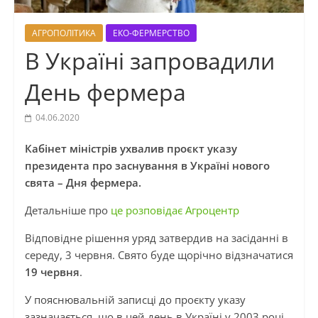
АГРОПОЛІТИКА
ЕКО-ФЕРМЕРСТВО
В Україні запровадили
День фермера
04.06.2020
Кабінет міністрів ухвалив проєкт указу
президента про заснування в Україні нового
свята – Дня фермера.
Детальніше про
це розповідає Агроцентр
Відповідне рішення уряд затвердив на засіданні в
середу, 3 червня. Свято буде щорічно відзначатися
19 червня
.
У пояснювальній записці до проєкту указу
зазначається, що в цей день в Україні у 2003 році