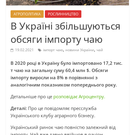
АГРОПОЛІТИКА
РОСЛИННИЦТВО
В Україні збільшуються
обсяги імпорту чаю
,
,
19.02.2021
імпорт чаю
новини України
чай
В 2020 році в Україну було імпортовано 17,2 тис.
т чаю на загальну суму 60,4 млн $. Обсяги
імпорту виросли на 8% в порівнянні з
аналогічним показником попереднього року.
Детальніше про це
розповідає Агроцентру.
Деталі:
Про це повідомляє пресслужба
Українського клубу аграрного бізнесу.
Український ринок чаю повністю залежний від
імпорту. Чай вже давно ввійшов в раціон