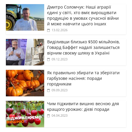
Дмитро Соломчук: Наші аграрії
єдині у світі, хто вміє вирощувати
продукцію в умовах сучасної війни
й може навчити цього інших
13.02.2026
Виділивши близько $500 мільйонів,
Говард Баффет надалі залишається
вірним своєму шляху в Україні
09.12.2023
Як правильно збирати та зберігати
гарбузове насіння: поради
городникам
09.09.2023
Чим підживити вишню весною для
кращого урожаю: дієві поради
04.04.2023