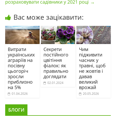
розраховувати садівники у 2021 році
→
Вас може зацікавити:
Витрати
Секрети
Чим
українських
постійного
підживити
аграріїв на
цвітіння
часник у
посівну
фіалок: як
травні, щоб
цьогоріч
правильно
не жовтів і
зросли
доглядати
давав
приблизно
великий
02.01.2024
на 5%
врожай
01.04.2026
20.05.2026
БЛОГИ