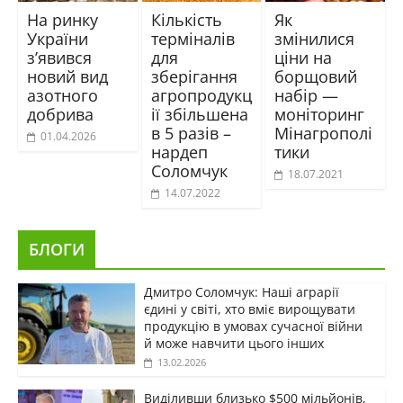
На ринку
Кількість
Як
України
терміналів
змінилися
з’явився
для
ціни на
новий вид
зберігання
борщовий
азотного
агропродукц
набір —
добрива
ії збільшена
моніторинг
в 5 разів –
Мінагрополі
01.04.2026
нардеп
тики
Соломчук
18.07.2021
14.07.2022
БЛОГИ
Дмитро Соломчук: Наші аграрії
єдині у світі, хто вміє вирощувати
продукцію в умовах сучасної війни
й може навчити цього інших
13.02.2026
Виділивши близько $500 мільйонів,