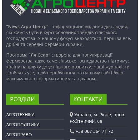
“News Агро-Центр”
– інформаційне видання для людей,
які хочуть бути в курсі основних трендів сільського
господарства. У нашому фокусі знаходяться, перш за все,
дрібні та середні фермери України.
Програма
“Ля Село”
створена для популяризації
фермерства, адже саме сільське господарство підтримує
країну на шляху до успішного розвитку. Наші журналісти
зроблять усе, щоб перебування на нашому сайті було
максимально інформативним та цікавим.
РОЗДІЛИ
КОНТАКТИ
АГРОТЕХНІКА
Україна, м. Рівне, пров.
Робітничий, 6а
АГРОПОЛІТИКА
+38 067 364 71 72
АГРОПРАВО