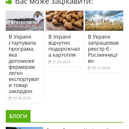
Вас може зацікавити:
В Україні
В Україні
В Україні
стартувала
відчутно
запрацював
програма,
подорожчал
реєстр Є-
яка
а картопля
Рослинницт
допоможе
во
21.02.2021
фермерам
05.12.2024
легко
експортуват
и товар
закордон
07.08.2020
БЛОГИ