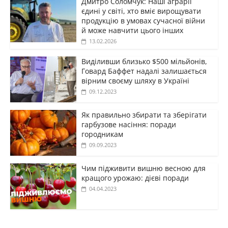
Дмитро Соломчук: Наші аграрії
єдині у світі, хто вміє вирощувати
продукцію в умовах сучасної війни
й може навчити цього інших
13.02.2026
Виділивши близько $500 мільйонів,
Говард Баффет надалі залишається
вірним своєму шляху в Україні
09.12.2023
Як правильно збирати та зберігати
гарбузове насіння: поради
городникам
09.09.2023
Чим підживити вишню весною для
кращого урожаю: дієві поради
04.04.2023