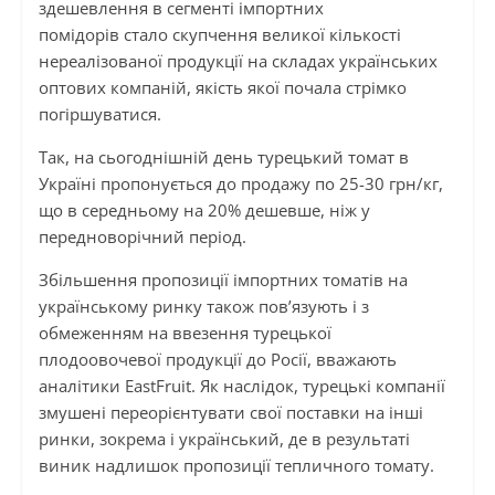
здешевлення в сегменті імпортних
помідорів стало скупчення великої кількості
нереалізованої продукції на складах українських
оптових компаній, якість якої почала стрімко
погіршуватися.
Так, на сьогоднішній день турецький томат в
Україні пропонується до продажу по 25-30 грн/кг,
що в середньому на 20% дешевше, ніж у
передноворічний період.
Збільшення пропозиції імпортних томатів на
українському ринку також пов’язують і з
обмеженням на ввезення турецької
плодоовочевої продукції до Росії, вважають
аналітики EastFruit. Як наслідок, турецькі компанії
змушені переорієнтувати свої поставки на інші
ринки, зокрема і український, де в результаті
виник надлишок пропозиції тепличного томату.