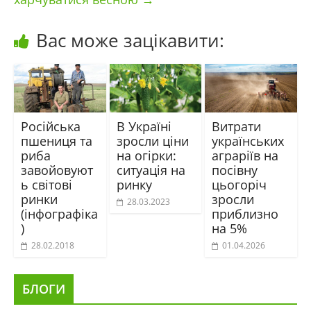
Вас може зацікавити:
Російська
В Україні
Витрати
пшениця та
зросли ціни
українських
риба
на огірки:
аграріїв на
завойовуют
ситуація на
посівну
ь світові
ринку
цьогоріч
ринки
зросли
28.03.2023
(інфографіка
приблизно
)
на 5%
28.02.2018
01.04.2026
БЛОГИ