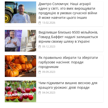
Дмитро Соломчук: Наші аграрії
єдині у світі, хто вміє вирощувати
продукцію в умовах сучасної війни
й може навчити цього інших
13.02.2026
Виділивши близько $500 мільйонів,
Говард Баффет надалі залишається
вірним своєму шляху в Україні
09.12.2023
Як правильно збирати та зберігати
гарбузове насіння: поради
городникам
09.09.2023
Чим підживити вишню весною для
кращого урожаю: дієві поради
04.04.2023