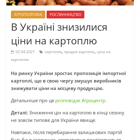
АГРОПОЛІТИКА
РОСЛИННИЦТВО
В Україні знизилися
ціни на картоплю
,
,
02.04.2021
картопля
продаж картоплі
ціна на
картоплю
На ринку України зростає пропозиція імпортної
картоплі, що в свою чергу змушує виробників
знижувати ціни на місцеву продукцію.
Детальніше про це
розповідає Агроцентр.
Деталі:
Зниження цін на картоплю в кінці сезону
не зовсім типове для України явище.
Навпаки, після перебирання залишкових партій
бульби в сховищах, оперативно реалізовується