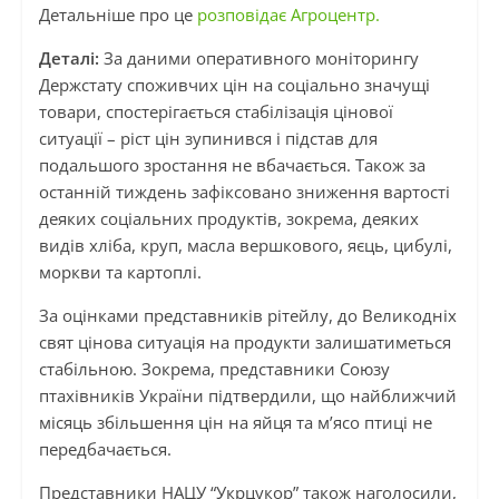
Детальніше про це
розповідає Агроцентр.
Деталі:
За даними оперативного моніторингу
Держстату споживчих цін на соціально значущі
товари, спостерігається стабілізація цінової
ситуації – ріст цін зупинився і підстав для
подальшого зростання не вбачається. Також за
останній тиждень зафіксовано зниження вартості
деяких соціальних продуктів, зокрема, деяких
видів хліба, круп, масла вершкового, яєць, цибулі,
моркви та картоплі.
За оцінками представників рітейлу, до Великодніх
свят цінова ситуація на продукти залишатиметься
стабільною. Зокрема, представники Союзу
птахівників України підтвердили, що найближчий
місяць збільшення цін на яйця та м’ясо птиці не
передбачається.
Представники НАЦУ “Укрцукор” також наголосили,