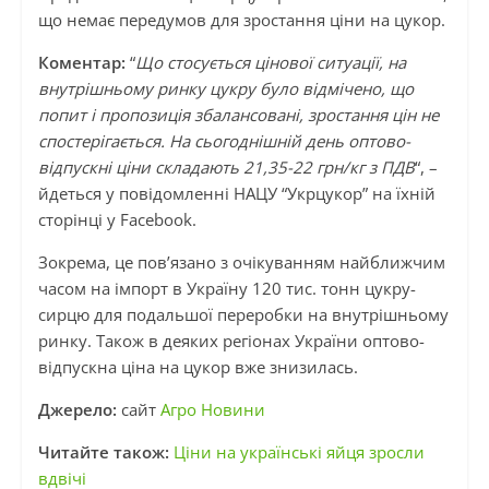
що немає передумов для зростання ціни на цукор.
Коментар:
“
Що стосується цінової ситуації, на
внутрішньому ринку цукру було відмічено, що
попит і пропозиція збалансовані, зростання цін не
спостерігається. На сьогоднішній день оптово-
відпускні ціни складають 21,35-22 грн/кг з ПДВ
“, –
йдеться у повідомленні НАЦУ “Укрцукор” на їхній
сторінці у Facebook.
Зокрема, це пов’язано з очікуванням найближчим
часом на імпорт в Україну 120 тис. тонн цукру-
сирцю для подальшої переробки на внутрішньому
ринку. Також в деяких регіонах України оптово-
відпускна ціна на цукор вже знизилась.
Джерело:
сайт
Агро Новини
Читайте також:
Ціни на українські яйця зросли
вдвічі