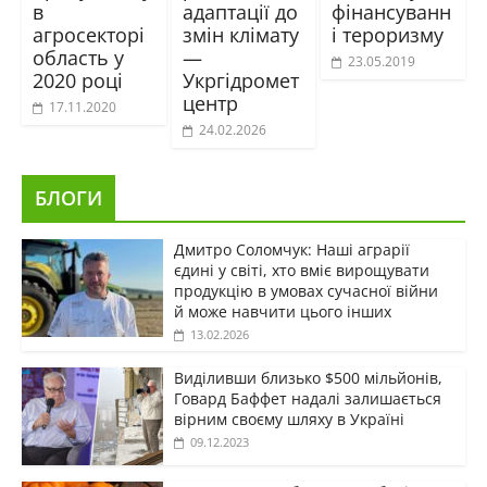
в
адаптації до
фінансуванн
агросекторі
змін клімату
і тероризму
область у
—
23.05.2019
2020 році
Укргідромет
центр
17.11.2020
24.02.2026
БЛОГИ
Дмитро Соломчук: Наші аграрії
єдині у світі, хто вміє вирощувати
продукцію в умовах сучасної війни
й може навчити цього інших
13.02.2026
Виділивши близько $500 мільйонів,
Говард Баффет надалі залишається
вірним своєму шляху в Україні
09.12.2023