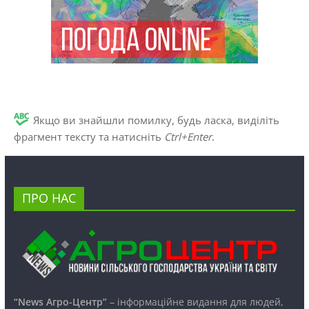
Якщо ви знайшли помилку, будь ласка, виділіть
фрагмент тексту та натисніть
Ctrl+Enter
.
ПРО НАС
“News Агро-Центр”
– інформаційне видання для людей,