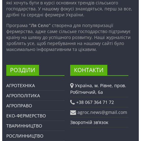
які хочуть бути в курсі основних трендів сільського
господарства. У нашому фокусі знаходяться, перш за все,
дрібні та середні фермери України.
Програма
“Ля Село”
створена для популяризації
фермерства, адже саме сільське господарство підтримує
країну на шляху до успішного розвитку. Наші журналісти
зроблять усе, щоб перебування на нашому сайті було
максимально інформативним та цікавим.
РОЗДІЛИ
КОНТАКТИ
АГРОТЕХНІКА
Україна, м. Рівне, пров.
Робітничий, 6а
АГРОПОЛІТИКА
+38 067 364 71 72
АГРОПРАВО
agroc.news@gmail.com
ЕКО-ФЕРМЕРСТВО
Зворотній зв’язок
ТВАРИННИЦТВО
РОСЛИННИЦТВО