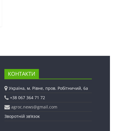
КОНТАКТИ
Україна, м. Рівне, пров. Робітничий, 6а
+38 067 364 71 72
agroc.news@gmail.com
Зворотній зв’язок