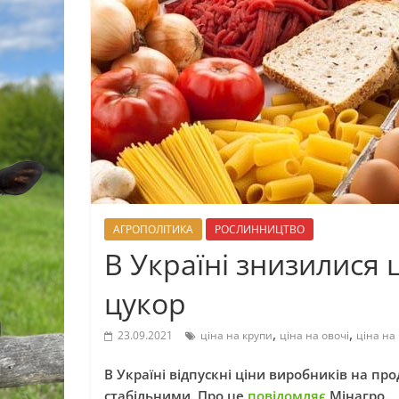
АГРОПОЛІТИКА
РОСЛИННИЦТВО
В Україні знизилися ц
цукор
,
,
23.09.2021
ціна на крупи
ціна на овочі
ціна на
В Україні відпускні ціни виробників на п
стабільними. Про це
повідомляє
Мінагро.