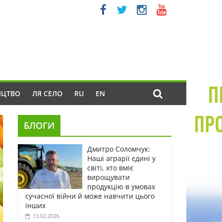
ИЦТВО
ЛЯ СЕЛО
RU
EN
БЛОГИ
Дмитро Соломчук:
Наші аграрії єдині у
світі, хто вміє
вирощувати
продукцію в умовах
сучасної війни й може навчити цього
інших
13.02.2026