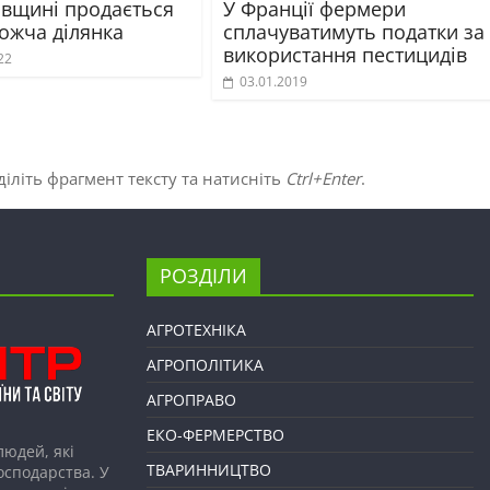
івщині продається
У Франції фермери
ожча ділянка
сплачуватимуть податки за
використання пестицидів
22
03.01.2019
іліть фрагмент тексту та натисніть
Ctrl+Enter
.
РОЗДІЛИ
АГРОТЕХНІКА
АГРОПОЛІТИКА
АГРОПРАВО
ЕКО-ФЕРМЕРСТВО
людей, які
ТВАРИННИЦТВО
господарства. У