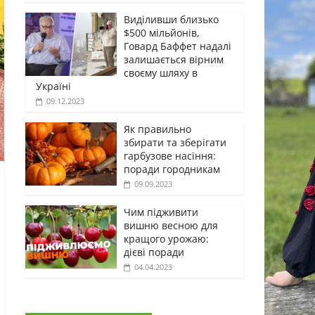
Виділивши близько
$500 мільйонів,
Говард Баффет надалі
залишається вірним
своєму шляху в
Україні
09.12.2023
Як правильно
збирати та зберігати
гарбузове насіння:
поради городникам
09.09.2023
Чим підживити
вишню весною для
кращого урожаю:
дієві поради
04.04.2023