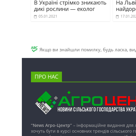
В Україні стрімко зникають
На Льв
дикі рослини — еколог
найдор
05.01.2021
17.01.20
Якщо ви знайшли помилку, будь ласка, вид
ПРО НАС
“News Агро-Центр”
– інформаційне видання для 
хочуть бути в курсі основних трендів сільського 