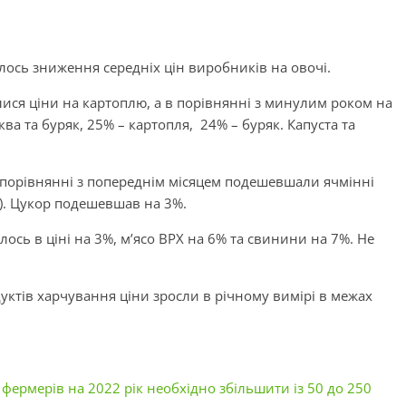
сь зниження середніх цін виробників на овочі.
лися ціни на картоплю, а в порівнянні з минулим роком на
ва та буряк, 25% – картопля, 24% – буряк. Капуста та
 порівнянні з попереднім місяцем подешевшали ячмінні
1%). Цукор подешевшав на 3%.
ось в ціні на 3%, м’ясо ВРХ на 6% та свинини на 7%. Не
уктів харчування ціни зросли в річному вимірі в межах
фермерів на 2022 рік необхідно збільшити із 50 до 250