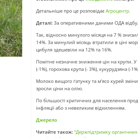
Детальніше про це розповідає
Агроцентр.
Деталі:
За оперативними даними ОДА відбуло
Так, відносно минулого місяця на 7 % знизи
14%. За минулий місяць втратили в ціні морк
цибуля здешевіли на 12% та 16%.
Помітне незначне зниження цін на крупи. У
(-1%), горохова крупа (- 3%), кукурудзяна (-
Молоко вищого ґатунку та м’ясо курей змінил
зросли ціни на олію.
По більшості критичних для населення прод
інфляції або з невеликим відхиленням.
Джерело
Читайте також:
“Держпідтримку органічних 