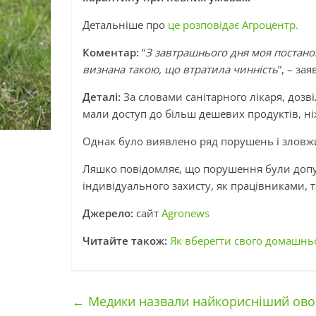
Детальніше про
це розповідає Агроцентр.
Коментар:
“
З завтрашнього дня моя постано
визнана такою, що втратила чинність
“, – за
Деталі:
За словами санітарного лікаря, дозв
мали доступ до більш дешевих продуктів, ні
Однак було виявлено ряд порушень і зловжи
Ляшко повідомляє, що порушення були допу
індивідуального захисту, як працівниками, т
Джерело:
сайт
Agronews
Читайте також:
Як вберегти свого домашнь
←
Медики назвали найкорисніший овоч