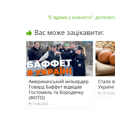
“Є вдома у кожного”: дієтол
Вас може зацікавити:
Американський мільярдер
Стало в
Говард Баффет відвідав
Україні
Гостомель та Бородянку
25.12.20
(ФОТО)
10.04.2023