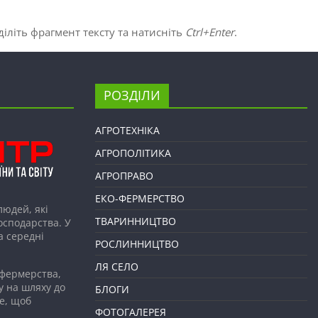
іліть фрагмент тексту та натисніть
Ctrl+Enter
.
РОЗДІЛИ
АГРОТЕХНІКА
АГРОПОЛІТИКА
АГРОПРАВО
ЕКО-ФЕРМЕРСТВО
людей, які
ТВАРИННИЦТВО
господарства. У
а середні
РОСЛИННИЦТВО
ЛЯ СЕЛО
 фермерства,
у на шляху до
БЛОГИ
е, щоб
ФОТОГАЛЕРЕЯ