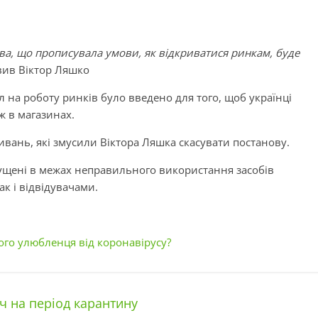
ва, що прописувала умови, як відкриватися ринкам, буде
явив Віктор Ляшко
іл на роботу ринків було введено для того, щоб українці
ж в магазинах.
вань, які змусили Віктора Ляшка скасувати постанову.
щені в межах неправильного використання засобів
ак і відвідувачами.
ого улюбленця від коронавірусу?
 на період карантину