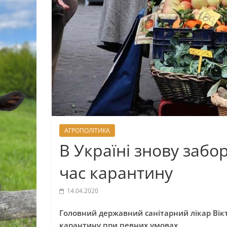
АГРОПОЛІТИКА
В Україні знову забо
час карантину
14.04.2020
Головний державний санітарний лікар Вікт
карантину при певних умовах.