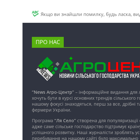
Якщо ви знайшли помилку, будь ласка, вид
ПРО НАС
“News Агро-Центр”
– інформаційне видання для 
хочуть бути в курсі основних трендів сільського 
нашому фокусі знаходяться, перш за все, дрібні т
фермери України.
Програма
“Ля Село”
створена для популяризації
адже саме сільське господарство підтримує країн
успішного розвитку. Наші журналісти зроблять ус
перебування на нашому сайті було максимально