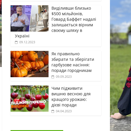
Виділивши близько
$500 мільйонів,
Говард Баффет надалі
залишається вірним
своєму шляху в
Україні
09.12.2023
Як правильно
збирати та зберігати
гарбузове насіння:
поради городникам
09.09.2023
Чим підживити
вишню весною для
кращого урожаю:
дієві поради
04.04.2023