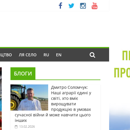
ИЦТВО
ЛЯ СЕЛО
RU
EN
БЛОГИ
Дмитро Соломчук:
Наші аграрії єдині у
світі, хто вміє
вирощувати
продукцію в умовах
сучасної війни й може навчити цього
інших
13.02.2026