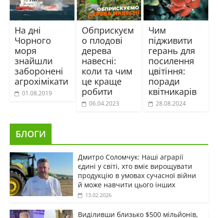
На дні
Обприскуєм
Чим
Чорного
о плодові
підживити
моря
дерева
герань для
знайшли
навесні:
посилення
заборонені
коли та чим
цвітіння:
агрохімікати
це краще
поради
робити
квітникарів
01.08.2019
06.04.2023
28.08.2024
БЛОГИ
Дмитро Соломчук: Наші аграрії
єдині у світі, хто вміє вирощувати
продукцію в умовах сучасної війни
й може навчити цього інших
13.02.2026
Виділивши близько $500 мільйонів,