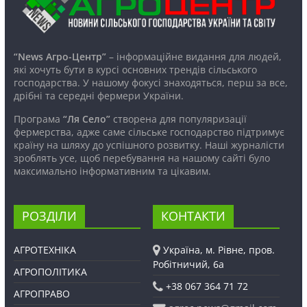
“News Агро-Центр”
– інформаційне видання для людей,
які хочуть бути в курсі основних трендів сільського
господарства. У нашому фокусі знаходяться, перш за все,
дрібні та середні фермери України.
Програма
“Ля Село”
створена для популяризації
фермерства, адже саме сільське господарство підтримує
країну на шляху до успішного розвитку. Наші журналісти
зроблять усе, щоб перебування на нашому сайті було
максимально інформативним та цікавим.
РОЗДІЛИ
КОНТАКТИ
АГРОТЕХНІКА
Україна, м. Рівне, пров.
Робітничий, 6а
АГРОПОЛІТИКА
+38 067 364 71 72
АГРОПРАВО