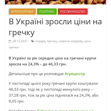
АГРОПОЛІТИКА
ПОЛІТИКА
РОСЛИННИЦТВО
В Україні зросли ціни на
гречку
,
,
,
28.12.2021
аграрії
гречка
новини аграріїв
ціна
гречки
В Україні за рік середня ціна на гречані крупи
зросла на 24,3% – до 46,33 грн.
Детальніше про це розповідає
Агроцентр.
У листопаді цього року гречані крупи коштували
46,33 грн, тоді як у листопаді минулого року –
37,28 грн, тож за рік ціна піднялася на 24,3%, або
9,05 грн.
Читайте також:
В Україні значно впала ціна на