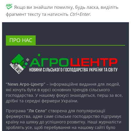
Якщо ви знайшли помилку, будь ласка, виділіть
фрагмент тексту та натисніть
Ctrl+Enter
.
ПРО НАС
“News Агро-Центр”
– інформаційне видання для людей,
які хочуть бути в курсі основних трендів сільського
господарства. У нашому фокусі знаходяться, перш за все,
дрібні та середні фермери України.
Програма
“Ля Село”
створена для популяризації
фермерства, адже саме сільське господарство підтримує
країну на шляху до успішного розвитку. Наші журналісти
зроблять усе, щоб перебування на нашому сайті було