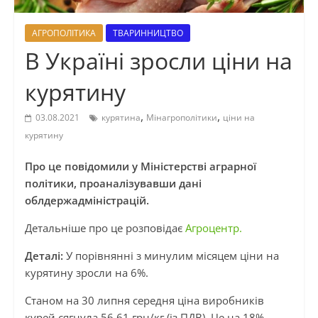
АГРОПОЛІТИКА
ТВАРИННИЦТВО
В Україні зросли ціни на
курятину
,
,
03.08.2021
курятина
Мінагрополітики
ціни на
курятину
Про це повідомили у Міністерстві аграрної
політики, проаналізувавши дані
облдержадміністрацій.
Детальніше про це розповідає
Агроцентр.
Деталі:
У порівнянні з минулим місяцем ціни на
курятину зросли на 6%.
Станом на 30 липня середня ціна виробників
курей сягнула 56,61 грн/кг (із ПДВ). Це на 18%