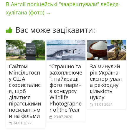
В Англії поліцейські “заарештували” лебедя-
хулігана (фото)
→
Вас може зацікавити:
Сайтом
“Страшно та
За минулий
Мінсільгосп
захоплююче
рік Україна
у США
”: найкращі
експортувал
скористалис
фото тварин
а рекордну
я, щоб
з конкурсу
кількість
ділитися
Wildlife
цукру
піратськими
Photographe
11.01.2024
посиланням
r of the Year
и на фільми
23.07.2020
24.01.2022