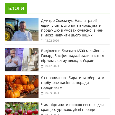
БЛОГИ
Дмитро Соломчук: Наші аграрії
єдині у світі, хто вміє вирощувати
продукцію в умовах сучасної війни
й може навчити цього інших
13.02.2026
Виділивши близько $500 мільйонів,
Говард Баффет надалі залишається
вірним своєму шляху в Україні
09.12.2023
Як правильно збирати та зберігати
гарбузове насіння: поради
городникам
09.09.2023
Чим підживити вишню весною для
кращого урожаю: дієві поради
04.04.2023