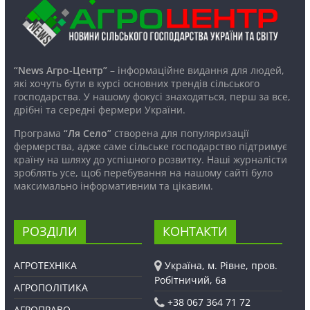
“News Агро-Центр”
– інформаційне видання для людей,
які хочуть бути в курсі основних трендів сільського
господарства. У нашому фокусі знаходяться, перш за все,
дрібні та середні фермери України.
Програма
“Ля Село”
створена для популяризації
фермерства, адже саме сільське господарство підтримує
країну на шляху до успішного розвитку. Наші журналісти
зроблять усе, щоб перебування на нашому сайті було
максимально інформативним та цікавим.
РОЗДІЛИ
КОНТАКТИ
АГРОТЕХНІКА
Україна, м. Рівне, пров.
Робітничий, 6а
АГРОПОЛІТИКА
+38 067 364 71 72
АГРОПРАВО