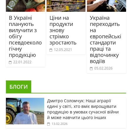
В Україні
Ціни на
Україна
планують
продукти
переходить
вилучити з
знову
на
обігу
стрімко
європейські
псевдоеколо
зростають
стандарти
гічну
праці та
12.05.2021
продукцію
відпочинку
водіїв
22.01.2022
05.02.2026
БЛОГИ
Дмитро Соломчук: Наші аграрії
єдині у світі, хто вміє вирощувати
продукцію в умовах сучасної війни
й може навчити цього інших
13.02.2026