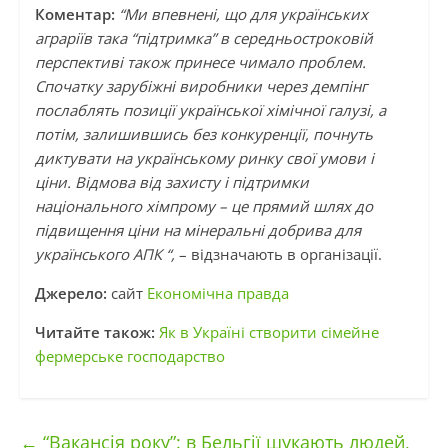
Коментар:
“Ми впевнені, що для українських
аграріїв така “підтримка” в середньостроковій
перспективі також принесе чимало проблем.
Спочатку зарубіжні виробники через демпінг
послаблять позиції української хімічної галузі, а
потім, залишившись без конкуренції, почнуть
диктувати на українському ринку свої умови і
ціни. Відмова від захисту і підтримки
національного хімпрому – це прямий шлях до
підвищення ціни на мінеральні добрива для
українського АПК “,
– відзначають в організації.
Джерело:
сайт
Економічна правда
Читайте також:
Як в Україні створити сімейне
фермерське господарство
←
“Вакансія року”: в Бельгії шукають людей,