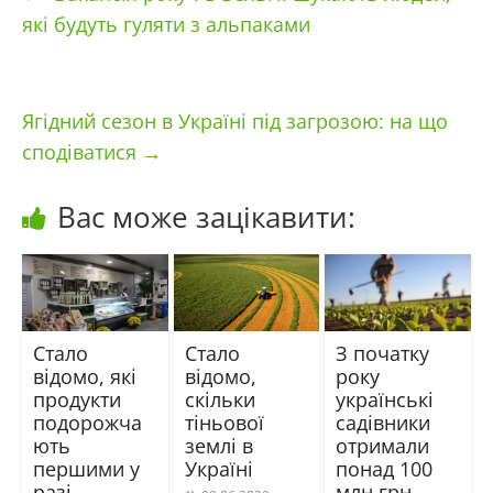
які будуть гуляти з альпаками
Ягідний сезон в Україні під загрозою: на що
сподіватися
→
Вас може зацікавити:
Стало
Стало
З початку
відомо, які
відомо,
року
продукти
скільки
українські
подорожча
тіньової
садівники
ють
землі в
отримали
першими у
Україні
понад 100
разі
млн грн