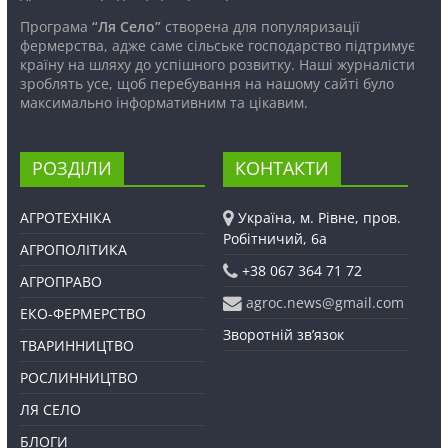
Програма
“Ля Село”
створена для популяризації
фермерства, адже саме сільське господарство підтримує
країну на шляху до успішного розвитку. Наші журналісти
зроблять усе, щоб перебування на нашому сайті було
максимально інформативним та цікавим.
РОЗДІЛИ
КОНТАКТИ
АГРОТЕХНІКА
Україна, м. Рівне, пров.
Робітничий, 6а
АГРОПОЛІТИКА
+38 067 364 71 72
АГРОПРАВО
agroc.news@gmail.com
ЕКО-ФЕРМЕРСТВО
Зворотній зв’язок
ТВАРИННИЦТВО
РОСЛИННИЦТВО
ЛЯ СЕЛО
БЛОГИ