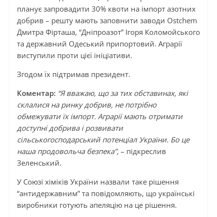
планує запровадити 30% квоти на імпорт азотних
добрив – решту мають заповнити заводи Ostchem
Дмитра Фірташа, “Дніпроазот” Ігоря Коломойського
та державний Одеський припортовий. Аграрії
виступили проти цієї ініціативи.
Згодом їх підтримав президент.
Коментар:
“Я вважаю, що за тих обставинах, які
склалися на ринку добрив, не потрібно
обмежувати їх імпорт. Аграрії мають отримати
доступні добрива і розвивати
сільськогосподарський потенціал України. Бо це
наша продовольча безпека”,
– підкреслив
Зеленський.
У Союзі хіміків України назвали таке рішення
“антидержавним” та повідомляють, що українські
виробники готують апеляцію на це рішення.