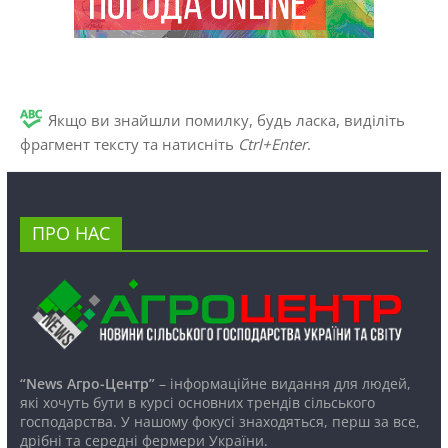
Якщо ви знайшли помилку, будь ласка, виділіть
фрагмент тексту та натисніть
Ctrl+Enter
.
ПРО НАС
“News Агро-Центр”
– інформаційне видання для людей,
які хочуть бути в курсі основних трендів сільського
господарства. У нашому фокусі знаходяться, перш за все,
дрібні та середні фермери України.