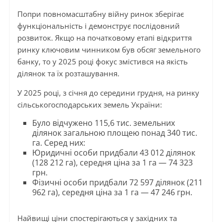
Попри повномасштабну війну ринок зберігає
функціональність і демонструє послідовний
розвиток. Якщо на початковому етапі відкриття
ринку ключовим чинником був обсяг земельного
банку, то у 2025 році фокус змістився на якість
ділянок та їх розташування.
У 2025 році, з січня до середини грудня, на ринку
сільськогосподарських земель України:
Було відчужено 115,6 тис. земельних
ділянок загальною площею понад 340 тис.
га. Серед них:
Юридичні особи придбали 43 012 ділянок
(128 212 га), середня ціна за 1 га — 74 323
грн.
Фізичні особи придбали 72 597 ділянок (211
962 га), середня ціна за 1 га — 47 246 грн.
Найвищі ціни спостерігаються у західних та