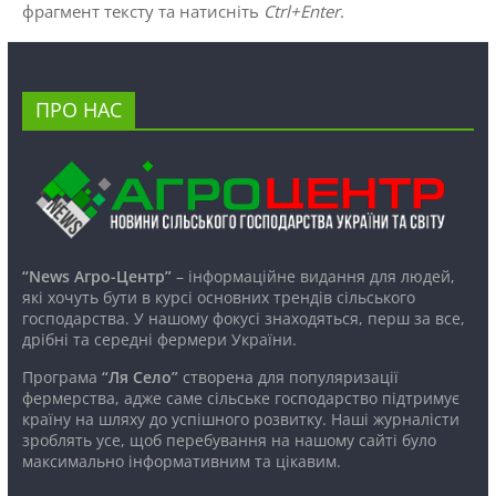
фрагмент тексту та натисніть
Ctrl+Enter
.
ПРО НАС
“News Агро-Центр”
– інформаційне видання для людей,
які хочуть бути в курсі основних трендів сільського
господарства. У нашому фокусі знаходяться, перш за все,
дрібні та середні фермери України.
Програма
“Ля Село”
створена для популяризації
фермерства, адже саме сільське господарство підтримує
країну на шляху до успішного розвитку. Наші журналісти
зроблять усе, щоб перебування на нашому сайті було
максимально інформативним та цікавим.