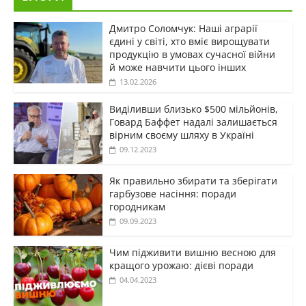
Дмитро Соломчук: Наші аграрії
єдині у світі, хто вміє вирощувати
продукцію в умовах сучасної війни
й може навчити цього інших
13.02.2026
Виділивши близько $500 мільйонів,
Говард Баффет надалі залишається
вірним своєму шляху в Україні
09.12.2023
Як правильно збирати та зберігати
гарбузове насіння: поради
городникам
09.09.2023
Чим підживити вишню весною для
кращого урожаю: дієві поради
04.04.2023