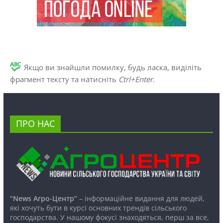
Якщо ви знайшли помилку, будь ласка, виділіть
фрагмент тексту та натисніть
Ctrl+Enter
.
ПРО НАС
“News Агро-Центр”
– інформаційне видання для людей,
які хочуть бути в курсі основних трендів сільського
господарства. У нашому фокусі знаходяться, перш за все,