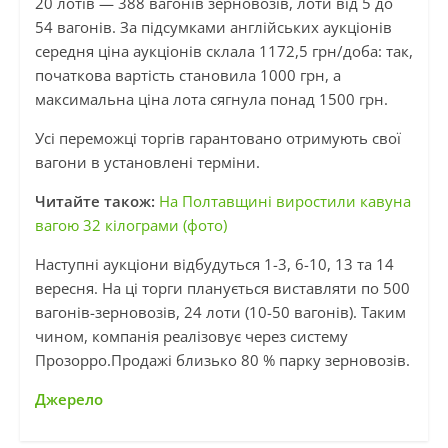
20 лотів — 388 вагонів зерновозів, лоти від 5 до
54 вагонів. За підсумками англійських аукціонів
середня ціна аукціонів склала 1172,5 грн/доба: так,
початкова вартість становила 1000 грн, а
максимальна ціна лота сягнула понад 1500 грн.
Усі переможці торгів гарантовано отримують свої
вагони в установлені терміни.
Читайте також:
На Полтавщині виростили кавуна
вагою 32 кілограми (фото)
Наступні аукціони відбудуться 1-3, 6-10, 13 та 14
вересня. На ці торги планується виставляти по 500
вагонів-зерновозів, 24 лоти (10-50 вагонів). Таким
чином, компанія реалізовує через систему
Прозорро.Продажі близько 80 % парку зерновозів.
Джерело