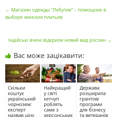
←
Магазин одежды “Лебутик” – помощник в
выборе женских платьев
Індійські вчені відкрили новий вид рослин
→
Вас може зацікавити:
Скільки
Найкращий
Держава
коштує
у світі
розширила
український
кетчуп
грантові
чорнозем:
роблять
програми
експерт
саме з
для бізнесу
назвав ціну
херсонських
та ветеранів