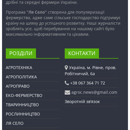
дрібні та середні фермери України.
Програма
“Ля Село”
створена для популяризації
фермерства, адже саме сільське господарство підтримує
країну на шляху до успішного розвитку. Наші журналісти
зроблять усе, щоб перебування на нашому сайті було
максимально інформативним та цікавим.
РОЗДІЛИ
КОНТАКТИ
АГРОТЕХНІКА
Україна, м. Рівне, пров.
Робітничий, 6а
АГРОПОЛІТИКА
+38 067 364 71 72
АГРОПРАВО
agroc.news@gmail.com
ЕКО-ФЕРМЕРСТВО
Зворотній зв’язок
ТВАРИННИЦТВО
РОСЛИННИЦТВО
ЛЯ СЕЛО