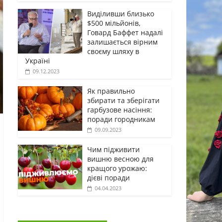
Виділивши близько
$500 мільйонів,
Говард Баффет надалі
залишається вірним
своєму шляху в
Україні
09.12.2023
Як правильно
збирати та зберігати
гарбузове насіння:
поради городникам
09.09.2023
Чим підживити
вишню весною для
кращого урожаю:
дієві поради
04.04.2023