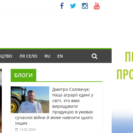
ИЦТВО
ЛЯ СЕЛО
RU
EN
БЛОГИ
Дмитро Соломчук:
Наші аграрії єдині у
світі, хто вміє
вирощувати
продукцію в умовах
сучасної війни й може навчити цього
інших
13.02.2026