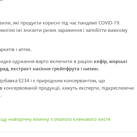
или, які продукти корисні під час пандемії COVID-19.
могою їжі знизити ризик зараження і запобігти важкому
ркетів і аптек.
 швидке одужання варто включити в раціон
кефір, морські
рад, екстракт насіння грейпфрута і низин.
добавка Е234 і є природним консервантом, що
в консервованій продукції, кажуть експерти, підкреслюючи
.
ищу новорічну ялинку з опалого кленового листя