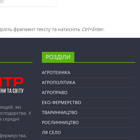
22
іліть фрагмент тексту та натисніть
Ctrl+Enter
.
РОЗДІЛИ
АГРОТЕХНІКА
АГРОПОЛІТИКА
АГРОПРАВО
ЕКО-ФЕРМЕРСТВО
людей, які
ТВАРИННИЦТВО
господарства. У
а середні
РОСЛИННИЦТВО
ЛЯ СЕЛО
 фермерства,