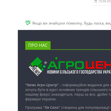
15.04.20
Якщо ви знайшли помилку, будь ласка, вид
ПРО НАС
“News Агро-Центр”
– інформаційне видання для 
хочуть бути в курсі основних трендів сільського 
нашому фокусі знаходяться, перш за все, дрібні т
фермери України.
Програма
“Ля Село”
створена для популяризації