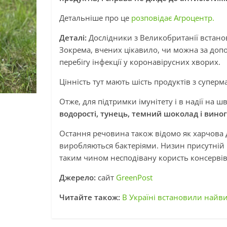
Детальніше про це
розповідає Агроцентр.
Деталі:
Дослідники з Великобританії встанов
Зокрема, вчених цікавило, чи можна за допо
перебігу інфекції у коронавірусних хворих.
Цінність тут мають шість продуктів з суперма
Отже, для підтримки імунітету і в надії на
водорості, тунець, темний шоколад і виног
Остання речовина також відомо як харчова 
виробляються бактеріями. Низин присутній 
таким чином несподівану користь консервів
Джерело:
сайт
GreenPost
Читайте також:
В Україні встановили найв