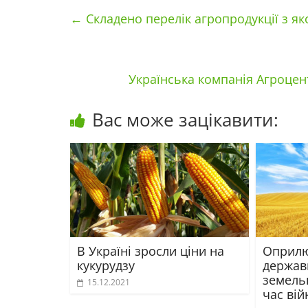
←
Складено перелік агропродукції з я
Українська компанія Агроце
Вас може зацікавити:
В Україні зросли ціни на
Оприлю
кукурудзу
державн
земель
15.12.2021
час вій