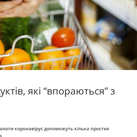
ктів, які “впораються” з
долати коронавірус допоможуть кілька простих
в.