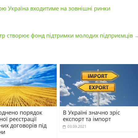
кою Україна входитиме на зовнішні ринки
нтр створює фонд підтримки молодих підприємців
днено порядок
В Україні значно зріс
ої реєстрації
експорт та імпорт
них договорів під
03.09.2021
ни