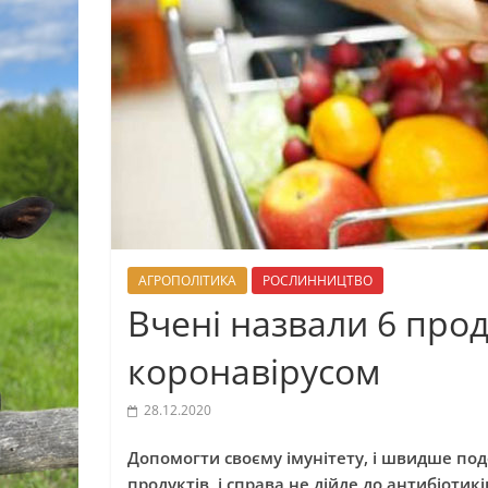
АГРОПОЛІТИКА
РОСЛИННИЦТВО
Вчені назвали 6 проду
коронавірусом
28.12.2020
Допомогти своєму імунітету, і швидше по
продуктів, і справа не дійде до антибіотикі