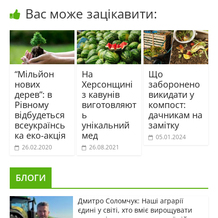
Вас може зацікавити:
“Мільйон
На
Що
нових
Херсонщині
заборонено
дерев”: в
з кавунів
викидати у
Рівному
виготовляют
компост:
відбудеться
ь
дачникам на
всеукраїнсь
унікальний
замітку
ка еко-акція
мед
05.01.2024
26.02.2020
26.08.2021
БЛОГИ
Дмитро Соломчук: Наші аграрії
єдині у світі, хто вміє вирощувати