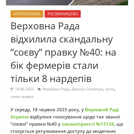
АГРОПОЛІТИКА
РОСЛИННИЦТВО
Верховна Рада
відхилила скандальну
“соєву” правку №40: на
бік фермерів стали
тільки 8 нардепів
,
,
,
18.06.2025
Верховна Рада
Дмитро Соломчук
мито
соєва правка
У середу, 18 червня 2025 року, у
Верховній Раді
України
відбулося голосування щодо так званої
“соєвої” правки №40 у
законопроєкті №13134
, що
стосується регулювання доступу до медичних