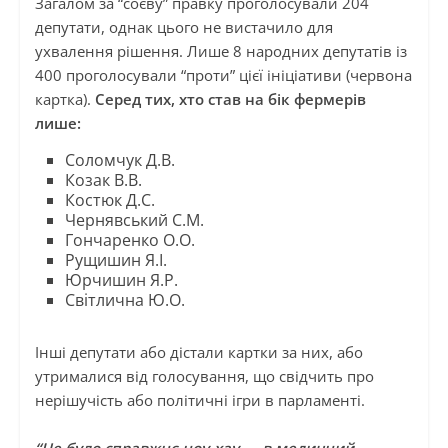
Загалом за “соєву” правку проголосували 204
депутати, однак цього не вистачило для
ухвалення рішення. Лише 8 народних депутатів із
400 проголосували “проти” цієї ініціативи (червона
картка).
Серед тих, хто став на бік фермерів
лише:
Соломчук Д.В.
Козак В.В.
Костюк Д.С.
Чернявський С.М.
Гончаренко О.О.
Рущишин Я.І.
Юрчишин Я.Р.
Світлична Ю.О.
Інші депутати або дістали картки за них, або
утрималися від голосування, що свідчить про
нерішучість або політичні ігри в парламенті.