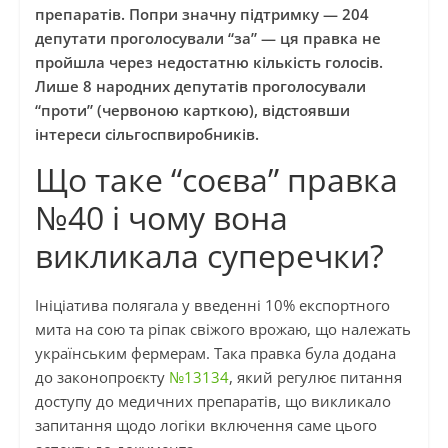
препаратів. Попри значну підтримку — 204
депутати проголосували “за” — ця правка не
пройшла через недостатню кількість голосів.
Лише 8 народних депутатів проголосували
“проти” (червоною карткою), відстоявши
інтереси сільгоспвиробників.
Що таке “соєва” правка
№40 і чому вона
викликала суперечки?
Ініціатива полягала у введенні 10% експортного
мита на сою та ріпак свіжого врожаю, що належать
українським фермерам. Така правка була додана
до законопроєкту
№13134
, який регулює питання
доступу до медичних препаратів, що викликало
запитання щодо логіки включення саме цього