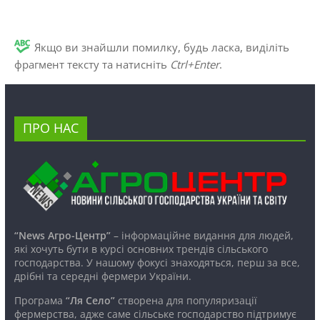
Якщо ви знайшли помилку, будь ласка, виділіть
фрагмент тексту та натисніть
Ctrl+Enter
.
ПРО НАС
“News Агро-Центр”
– інформаційне видання для людей,
які хочуть бути в курсі основних трендів сільського
господарства. У нашому фокусі знаходяться, перш за все,
дрібні та середні фермери України.
Програма
“Ля Село”
створена для популяризації
фермерства, адже саме сільське господарство підтримує