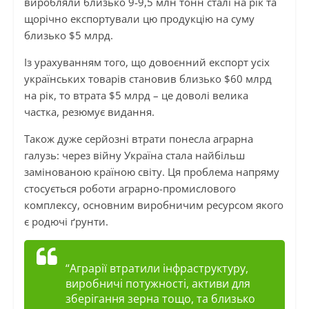
виробляли близько 9-9,5 млн тонн сталі на рік та
щорічно експортували цю продукцію на суму
близько $5 млрд.
Із урахуванням того, що довоєнний експорт усіх
українських товарів становив близько $60 млрд
на рік, то втрата $5 млрд – це доволі велика
частка, резюмує видання.
Також дуже серйозні втрати понесла аграрна
галузь: через війну Україна стала найбільш
замінованою країною світу. Ця проблема напряму
стосується роботи аграрно-промислового
комплексу, основним виробничим ресурсом якого
є родючі ґрунти.
“Аграрії втратили інфраструктуру,
виробничі потужності, активи для
зберігання зерна тощо, та близько