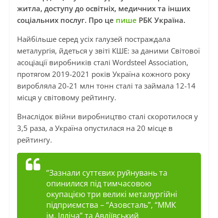
житла, доступу до освітніх, медичних та інших
соціальних послуг. Про це
пише
РБК Україна.
Найбільше серед усіх галузей постраждала
металургія, йдеться у звіті КШЕ: за даними Світової
асоціації виробників сталі Wordsteel Association,
протягом 2019-2021 років Україна кожного року
виробляла 20-21 млн тонн сталі та займала 12-14
місця у світовому рейтингу.
Внаслідок війни виробництво сталі скоротилося у
3,5 раза, а Україна опустилася на 20 місце в
рейтингу.
“Зазнали суттєвих руйнувань та
опинилися під тимчасовою
окупацією три великі металургійні
підприємства – “Азовсталь”, “ММК
ім. Ілліча” та Авдіївський