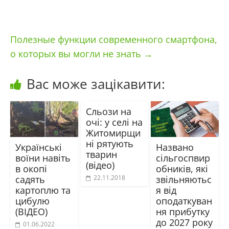
Полезные функции современного смартфона,
о которых вы могли не знать
→
Вас може зацікавити:
Сльози на
очі: у селі на
Житомирщи
ні рятують
Українські
Названо
тварин
воїни навіть
сільгоспвир
(відео)
в окопі
обників, які
садять
звільняютьс
22.11.2018
картоплю та
я від
цибулю
оподаткуван
(ВІДЕО)
ня прибутку
до 2027 року
01.06.2022