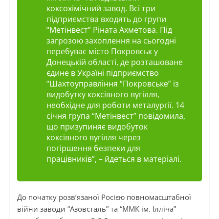
коксохімічний завод. Всі три
підприємства входять до групи
“Метінвест” Ріната Ахметова. Під
загрозою захоплення на сьогодні
перебуває місто Покровськ у
Донецькій області, де розташоване
єдине в Україні підприємство
“Шахтоуправління “Покровське” із
видобутку коксівного вугілля,
необхідне для роботи металургії. 14
січня група “Метінвест” повідомила,
що призупиняє видобуток
коксівного вугілля через
погіршення безпеки для
працівників”, – йдеться в матеріалі.
До початку розв’язаної Росією повномасштабної
війни заводи “Азовсталь” та “ММК ім. Ілліча”