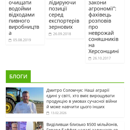
очищати
лідируючи
закони
водойми
позиції
агрономії”:
відходами
серед
фахівець
пивного
експортерів
розповів
виробництв
зернових
про
а
неврожай
26.09.2018
соняшників
05.08.2019
на
Херсонщині
26.10.2017
БЛОГИ
Дмитро Соломчук: Наші аграрії
єдині у світі, хто вміє вирощувати
продукцію в умовах сучасної війни
й може навчити цього інших
13.02.2026
Виділивши близько $500 мільйонів,
Говард Баффет надалі залишається