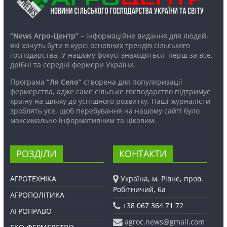
“News Агро-Центр”
– інформаційне видання для людей,
які хочуть бути в курсі основних трендів сільського
господарства. У нашому фокусі знаходяться, перш за все,
дрібні та середні фермери України.
Програма
“Ля Село”
створена для популяризації
фермерства, адже саме сільське господарство підтримує
країну на шляху до успішного розвитку. Наші журналісти
зроблять усе, щоб перебування на нашому сайті було
максимально інформативним та цікавим.
РОЗДІЛИ
КОНТАКТИ
АГРОТЕХНІКА
Україна, м. Рівне, пров.
Робітничий, 6а
АГРОПОЛІТИКА
+38 067 364 71 72
АГРОПРАВО
agroc.news@gmail.com