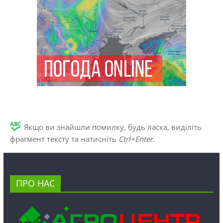
Якщо ви знайшли помилку, будь ласка, виділіть
фрагмент тексту та натисніть
Ctrl+Enter
.
ПРО НАС