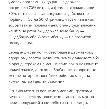
умовах програми: якщо раніше держава
покривала 70% витрат, а фермер вкладав лише
30%, то тепер співфінансування здійснюється
порівну — 50 на 50. Отримавши грант, заявник
зобов’язаний покласти аналогічну суму власних
коштів на рахунок у державному банку —
Ощадбанку або Укрексімбанку — на розвиток
господарства.
Серед інших вимог — реєстрація в Державному
аграрному реєстрі, наявність землі у власності або
в оренді строком не менше семи років на момент
подачі заявки, а також зобов’язання створити не
менше чотирьох постійних робочих місць на
кожен гектар і десяти сезонних.
Ознайомитись із повними умовами, зразками
заявок і переліком поширених запитань можна
через пошуковий запит «Дія грант теплиця».