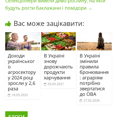
Селекціонери вивели диво-рослину, на якій
будуть рости баклажани і помідори
→
Вас може зацікавити:
Доходи
В Україні
В Україні
українськог
знову
змінили
о
дорожчають
правила
агросектору
продукти
бронювання
у 2024 році
харчування
: аграріям
зросли у 2,6
потрібно
03.05.2021
раза
звертатися
до ОВА
16.05.2025
27.02.2026
БЛОГИ