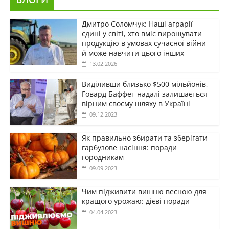
Дмитро Соломчук: Наші аграрії
єдині у світі, хто вміє вирощувати
продукцію в умовах сучасної війни
й може навчити цього інших
13.02.2026
Виділивши близько $500 мільйонів,
Говард Баффет надалі залишається
вірним своєму шляху в Україні
09.12.2023
Як правильно збирати та зберігати
гарбузове насіння: поради
городникам
09.09.2023
Чим підживити вишню весною для
кращого урожаю: дієві поради
04.04.2023